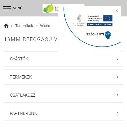


MENÜ
X

»
Tartozékok
»
Vésés
19MM BEFOGÁSÚ VÉSŐSZÁR:
GYÁRTÓK

TERMÉKEK

CSATLAKOZZ!

PARTNERÜNK
