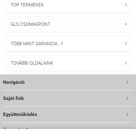
TOP TERMÉKEK

GLS CSOMAGPONT

TÖBB MINT GARANCIA...!!

TOVÁBBI OLDALAINK

Navigáció

Saját fiók

Együttműködés

Üzemeltető