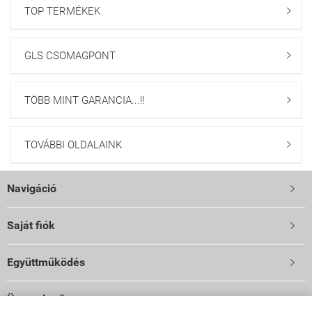
TOP TERMÉKEK

GLS CSOMAGPONT

TÖBB MINT GARANCIA...!!

TOVÁBBI OLDALAINK

Navigáció

Saját fiók

Együttműködés

Üzemeltető