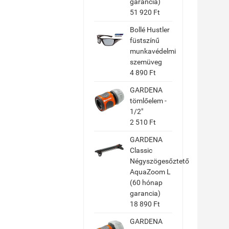
garancia)
51 920 Ft
Bollé Hustler
füstszínű
munkavédelmi
szemüveg
4 890 Ft
GARDENA
tömlőelem -
1/2"
2 510 Ft
GARDENA
Classic
Négyszögesőztető
AquaZoom L
(60 hónap
garancia)
18 890 Ft
GARDENA