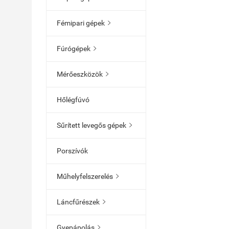
Fémipari gépek

Fúrógépek

Mérőeszközök

Hőlégfúvó
Sűrített levegős gépek

Porszívók
Műhelyfelszerelés

Láncfűrészek

Gyepápolás
