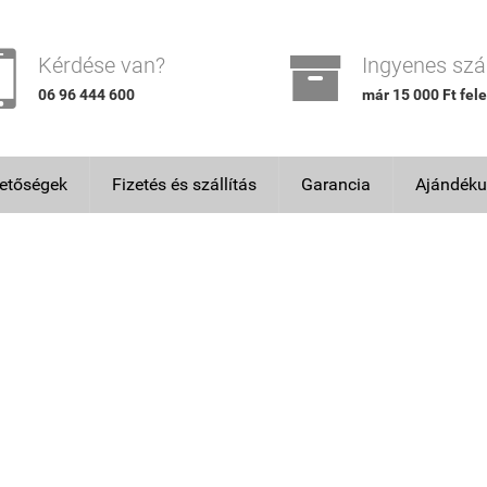


Kérdése van?
Ingyenes szál
06 96 444 600
már 15 000 Ft fele
hetőségek
Fizetés és szállítás
Garancia
Ajándéku