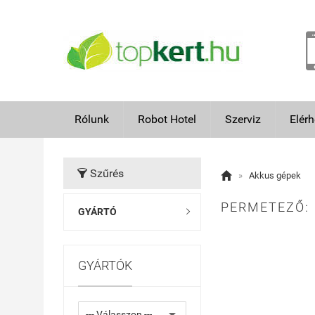
Rólunk
Robot Hotel
Szerviz
Elér
Szűrés


»
Akkus gépek
PERMETEZŐ:
GYÁRTÓ

GYÁRTÓK