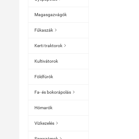
Magasgazvágók
Fűkaszák

Kerti traktorok

Kultivátorok
Földfúrók
Fa- és bokorápolás

Hómarók
Vízkezelés

Szerszámok
