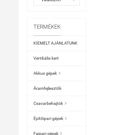
TERMÉKEK
KIEMELT AJÁNLATUNK
Vertikális kert
Akkus gépek

Áramfejlesztők
Csavarbehajtók

Építőipari gépek

Faipari gépek
