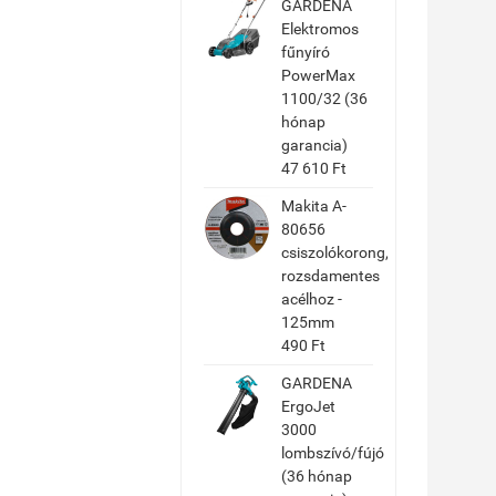
GARDENA
Elektromos
fűnyíró
PowerMax
1100/32 (36
hónap
garancia)
47 610 Ft
Makita A-
80656
csiszolókorong,
rozsdamentes
acélhoz -
125mm
490 Ft
GARDENA
ErgoJet
3000
lombszívó/fújó
(36 hónap