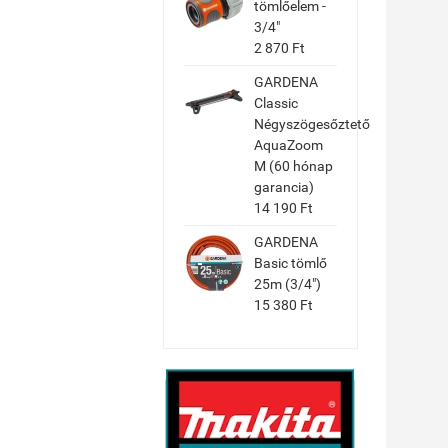
tömlőelem -
3/4"
2 870 Ft
GARDENA
Classic
Négyszögesőztető
AquaZoom
M (60 hónap
garancia)
14 190 Ft
GARDENA
Basic tömlő
25m (3/4")
15 380 Ft