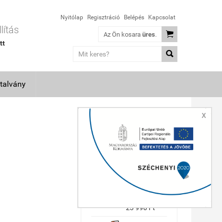
Nyitólap
Regisztráció
Belépés
Kapcsolat
lítás

Az Ön kosara
üres
.
tt

talvány
X
TOP TERMÉKEK
Makita
GA5030R
sarokcsiszoló
(36 hónap
garancia)
23 990 Ft