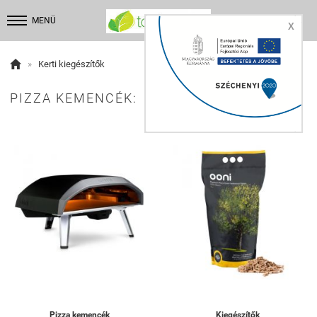


MENÜ
X

»
Kerti kiegészítők
PIZZA KEMENCÉK:
Pizza kemencék
Kiegészítők