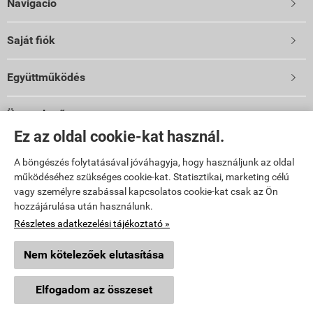
Navigáció

Saját fiók

Együttműködés

Üzemeltető
Ez az oldal cookie-kat használ.
Vibi Kft.
9024 Győr, Malomszéki u. 3-5.
A böngészés folytatásával jóváhagyja, hogy használjunk az oldal
TELEFON: 06 96 444 600
működéséhez szükséges cookie-kat. Statisztikai, marketing célú
E-mail: info@vibi.hu
vagy személyre szabással kapcsolatos cookie-kat csak az Ön
hozzájárulása után használunk.
Facebook
Részletes adatkezelési tájékoztató »
Nem kötelezőek elutasítása
topkert.hu -
Vibi Kft.
-
ÁSZF
-
Adatkezelési tájékoztató
Elfogadom az összeset
Webáruház készítés
a StartÜzlettel.