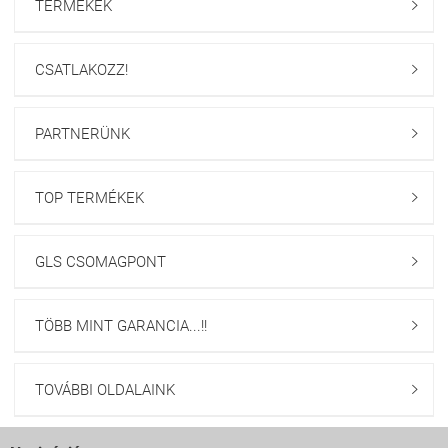
TERMÉKEK

CSATLAKOZZ!

PARTNERÜNK

TOP TERMÉKEK

GLS CSOMAGPONT

TÖBB MINT GARANCIA...!!

TOVÁBBI OLDALAINK
