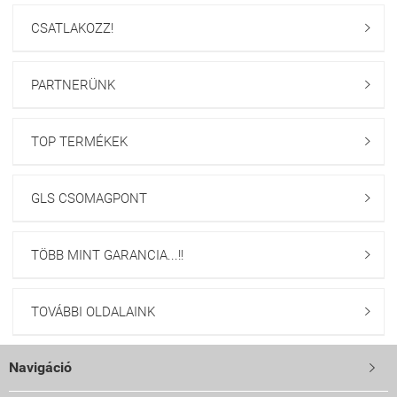
CSATLAKOZZ!

PARTNERÜNK

TOP TERMÉKEK

GLS CSOMAGPONT

TÖBB MINT GARANCIA...!!

TOVÁBBI OLDALAINK

Navigáció
