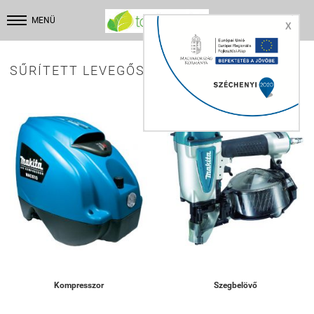


MENÜ
X
SŰRÍTETT LEVEGŐS GÉPEK:
Kompresszor
Szegbelövő