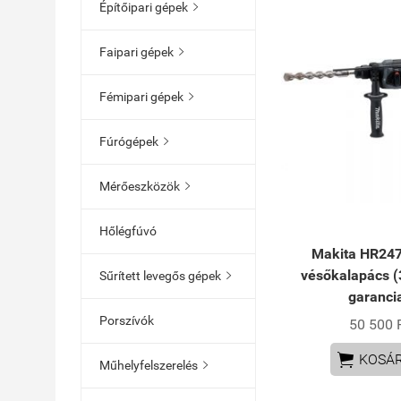
Építőipari gépek

Faipari gépek

Fémipari gépek

Fúrógépek

Mérőeszközök

Hőlégfúvó
Makita HR247
vésőkalapács (
Sűrített levegős gépek

garanci
Porszívók
50 500 

KOSÁ
Műhelyfelszerelés
