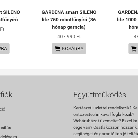
t SILENO
GARDENA smart SILENO
GARDENA
tfűnyíró
life 750 robotfűnyíró (36
life 1000
hónap garncia)
hón
Ft
407 990 Ft
4


RBA
KOSÁRBA
fiók
Együttműködés
Kertészeti üzlettel rendelkezik? Ke
ció
öntözéstechnikával foglalkozik?
Webáruházat üzemeltet? Ezzel ka
cége van? Csatlakozzon hozzánk,
sítás
segítséget és garantáltan jó feltét
ndeléseim