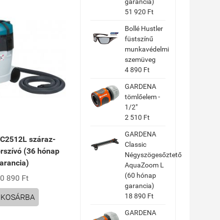
garancia)
51 920 Ft
Bollé Hustler
füstszínű
munkavédelmi
szemüveg
4 890 Ft
GARDENA
tömlőelem -
1/2"
2 510 Ft
GARDENA
VC2512L száraz-
Classic
rszívó (36 hónap
Négyszögesőztető
arancia)
AquaZoom L
(60 hónap
0 890 Ft
garancia)
18 890 Ft
KOSÁRBA
GARDENA