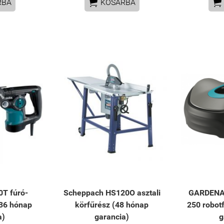


RBA
KOSÁRBA
T fúró-
Scheppach HS120O asztali
GARDENA
36 hónap
körfűrész (48 hónap
250 robot
a)
garancia)
g