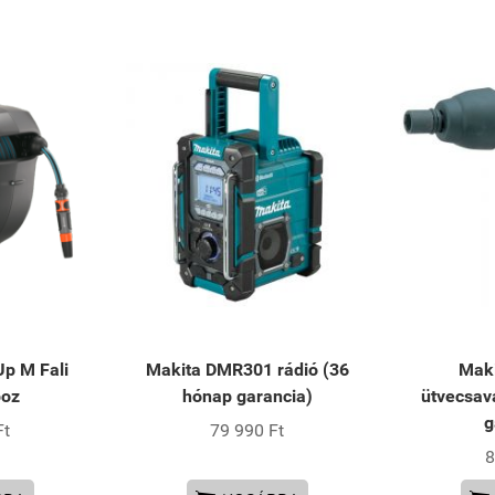
p M Fali
Makita DMR301 rádió (36
Mak
boz
hónap garancia)
ütvecsav
g
Ft
79 990 Ft
8