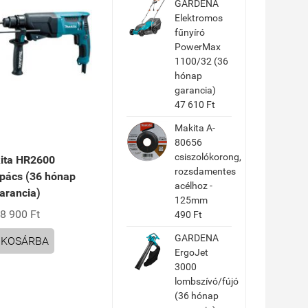
GARDENA
Elektromos
fűnyíró
PowerMax
1100/32 (36
hónap
garancia)
47 610 Ft
Makita A-
80656
csiszolókorong,
ita HR2600
rozsdamentes
apács (36 hónap
acélhoz -
arancia)
125mm
8 900 Ft
490 Ft
GARDENA
KOSÁRBA
ErgoJet
3000
lombszívó/fújó
(36 hónap