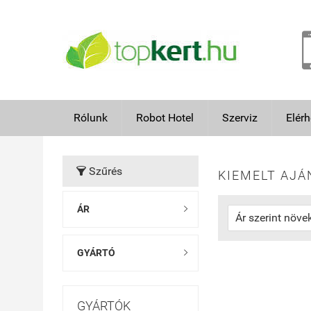
Rólunk
Robot Hotel
Szerviz
Elér
Szűrés

KIEMELT AJÁ
ÁR

GYÁRTÓ

GYÁRTÓK