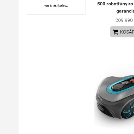
500 robotfűnyíró
vásárlási kalauz
garanci
209 990 

KOSÁ