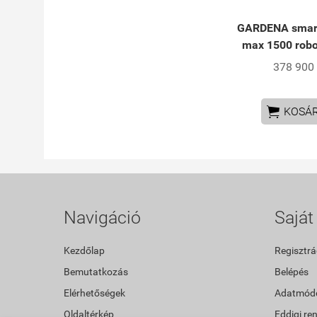
GARDENA smar
max 1500 robo
378 900 

KOSÁ
Navigáció
Saját 
Kezdőlap
Regisztrá
Bemutatkozás
Belépés
Elérhetőségek
Adatmódo
Oldaltérkép
Eddigi re