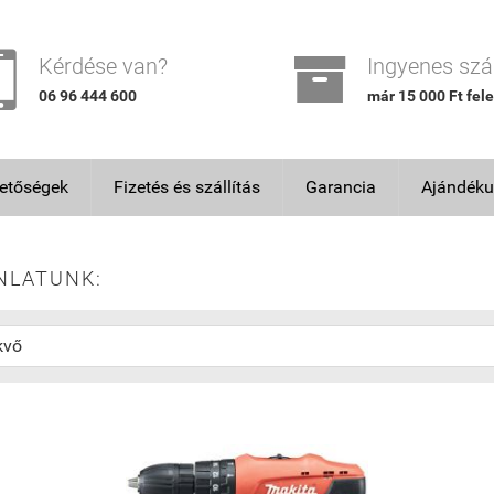


Kérdése van?
Ingyenes szál
06 96 444 600
már 15 000 Ft fele
hetőségek
Fizetés és szállítás
Garancia
Ajándéku
NLATUNK: