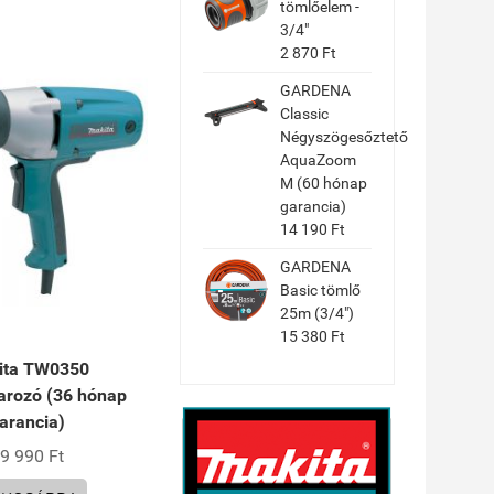
tömlőelem -
3/4"
2 870 Ft
GARDENA
Classic
Négyszögesőztető
AquaZoom
M (60 hónap
garancia)
14 190 Ft
GARDENA
Basic tömlő
25m (3/4")
15 380 Ft
ita TW0350
arozó (36 hónap
arancia)
9 990 Ft