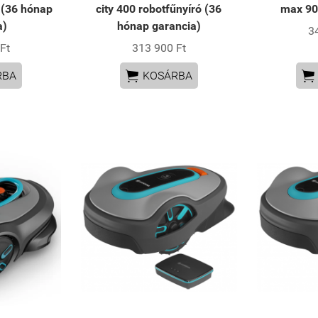
 (36 hónap
city 400 robotfűnyíró (36
max 90
a)
hónap garancia)
3
Ft
313 900 Ft


RBA
KOSÁRBA