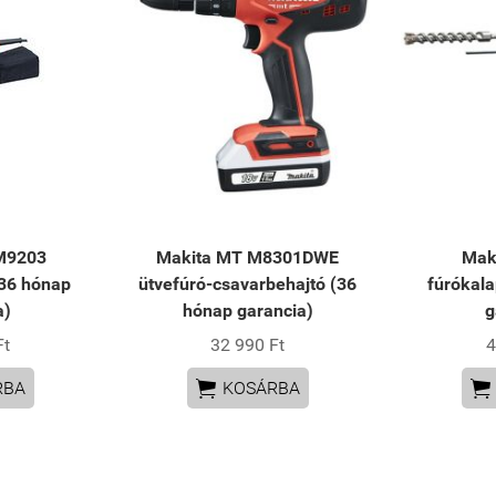
M9203
Makita MT M8301DWE
Mak
(36 hónap
ütvefúró-csavarbehajtó (36
fúrókal
a)
hónap garancia)
g
Ft
32 990 Ft
4


RBA
KOSÁRBA