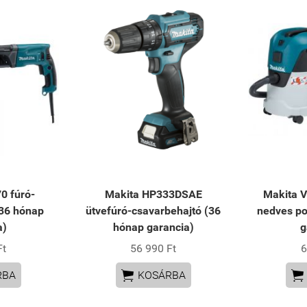
0 fúró-
Makita HP333DSAE
Makita 
36 hónap
ütvefúró-csavarbehajtó (36
nedves po
a)
hónap garancia)
g
Ft
56 990 Ft
6


RBA
KOSÁRBA