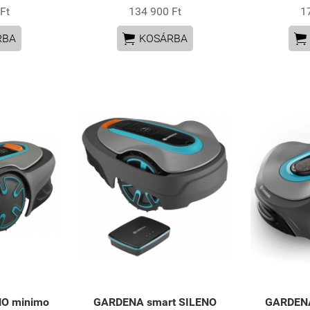
Ft
134 900 Ft
1


RBA
KOSÁRBA
O minimo
GARDENA smart SILENO
GARDENA