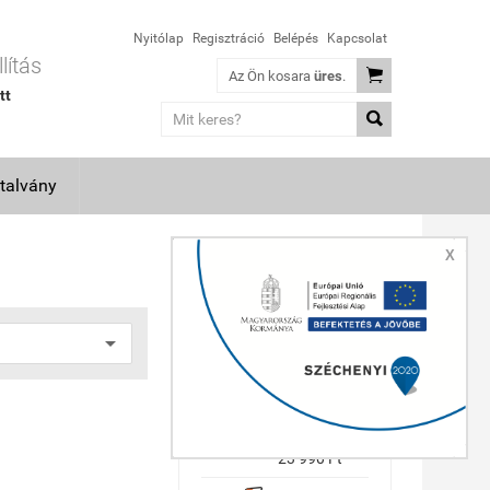
Nyitólap
Regisztráció
Belépés
Kapcsolat
lítás

Az Ön kosara
üres
.
tt

talvány
X
TOP TERMÉKEK
Makita
GA5030R
sarokcsiszoló
(36 hónap
garancia)
23 990 Ft