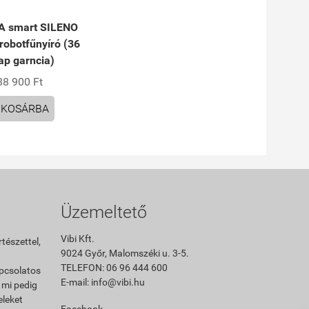
 smart SILENO
 robotfűnyíró (36
ap garncia)
88 900 Ft
KOSÁRBA
Üzemeltető
Vibi Kft.
rtészettel,
9024 Győr, Malomszéki u. 3-5.
TELEFON: 06 96 444 600
pcsolatos
E-mail: info@vibi.hu
 mi pedig
eleket