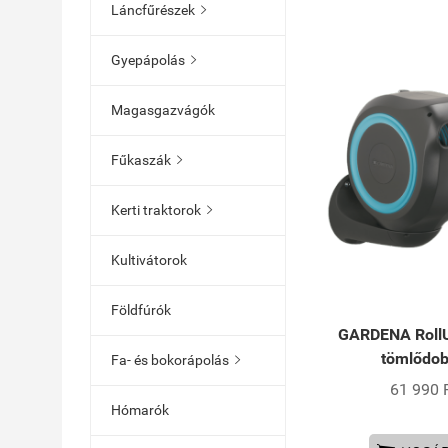
Láncfűrészek

Gyepápolás

Magasgazvágók
Fűkaszák

Kerti traktorok

Kultivátorok
Földfúrók
GARDENA RollU
tömlődo
Fa- és bokorápolás

61 990 
Hómarók