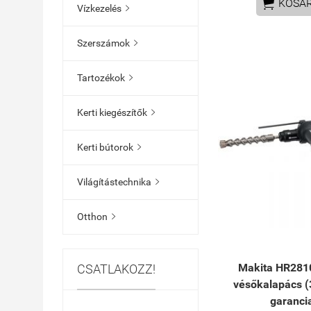

KOSÁ
Vízkezelés

Szerszámok

Tartozékok

Kerti kiegészítők

Kerti bútorok

Világítástechnika

Otthon

Makita HR2810
CSATLAKOZZ!
vésőkalapács (
garanci