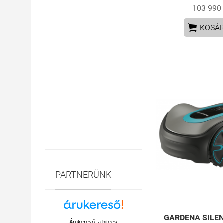
103 990 

KOSÁ
PARTNERÜNK
GARDENA SILEN
Árukereső, a hiteles