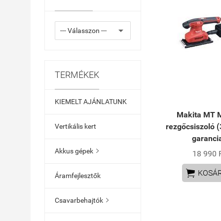
TERMÉKEK
KIEMELT AJÁNLATUNK
Makita MT 
rezgőcsiszoló 
Vertikális kert
garanci
Akkus gépek

18 990 

KOSÁ
Áramfejlesztők
Csavarbehajtók
