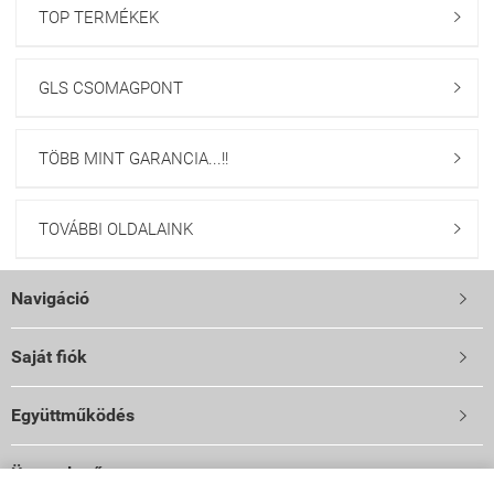
TOP TERMÉKEK

GLS CSOMAGPONT

TÖBB MINT GARANCIA...!!

TOVÁBBI OLDALAINK

Navigáció

Saját fiók

Együttműködés

Üzemeltető