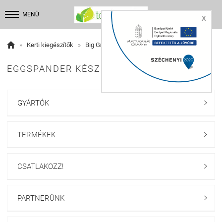


MENÜ
X

»
Kerti kiegészítők
»
Big Green Egg
EGGSPANDER KÉSZLET ÉS KIEGÉSZÍTŐI:
GYÁRTÓK

TERMÉKEK

CSATLAKOZZ!

PARTNERÜNK
