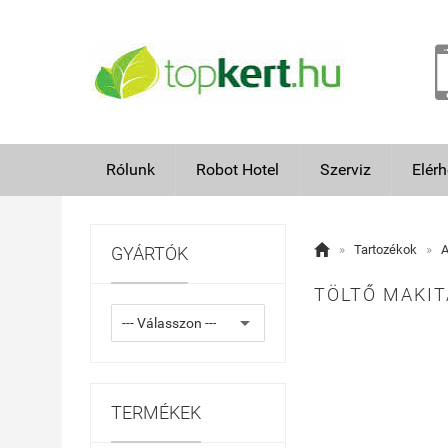
Rólunk
Robot Hotel
Szerviz
Elér

»
Tartozékok
»
A
GYÁRTÓK
TÖLTŐ MAKIT
TERMÉKEK