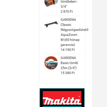
tömlőelem -
3/4"
2 870 Ft
GARDENA
Classic
Négyszögesőztető
AquaZoom
M (60 hónap
garancia)
14 190 Ft
GARDENA
Basic tömlő
25m (3/4")
15 380 Ft