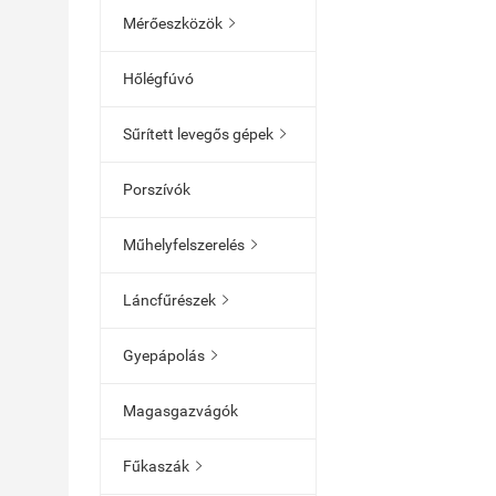
Mérőeszközök

Hőlégfúvó
Sűrített levegős gépek

Porszívók
Műhelyfelszerelés

Láncfűrészek

Gyepápolás

Magasgazvágók
Fűkaszák
