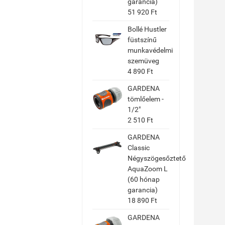
garancia)
51 920 Ft
Bollé Hustler
füstszínű
munkavédelmi
szemüveg
4 890 Ft
GARDENA
tömlőelem -
1/2"
2 510 Ft
GARDENA
Classic
Négyszögesőztető
AquaZoom L
(60 hónap
garancia)
18 890 Ft
GARDENA