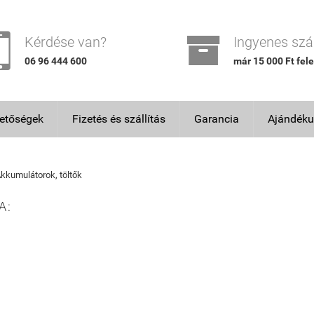


Kérdése van?
Ingyenes szál
06 96 444 600
már 15 000 Ft fele
hetőségek
Fizetés és szállítás
Garancia
Ajándéku
kkumulátorok, töltők
A: