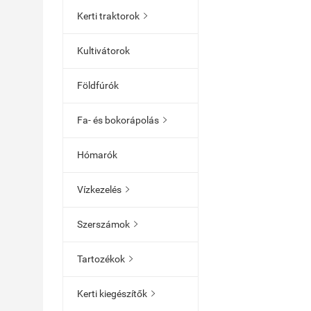
Kerti traktorok

Kultivátorok
Földfúrók
Fa- és bokorápolás

Hómarók
Vízkezelés

Szerszámok

Tartozékok

Kerti kiegészítők
