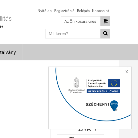
Nyitólap
Regisztráció
Belépés
Kapcsolat
lítás

Az Ön kosara
üres
.
tt

talvány
X
TOP TERMÉKEK
Makita
GA5030R
sarokcsiszoló
(36 hónap
garancia)
23 990 Ft