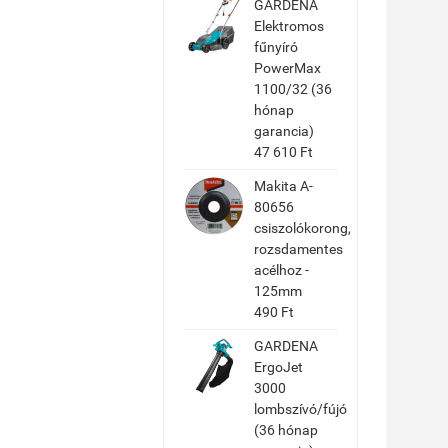
GARDENA
Elektromos
fűnyíró
PowerMax
1100/32 (36
hónap
garancia)
47 610 Ft
Makita A-
80656
csiszolókorong,
rozsdamentes
acélhoz -
125mm
490 Ft
GARDENA
ErgoJet
3000
lombszívó/fújó
(36 hónap