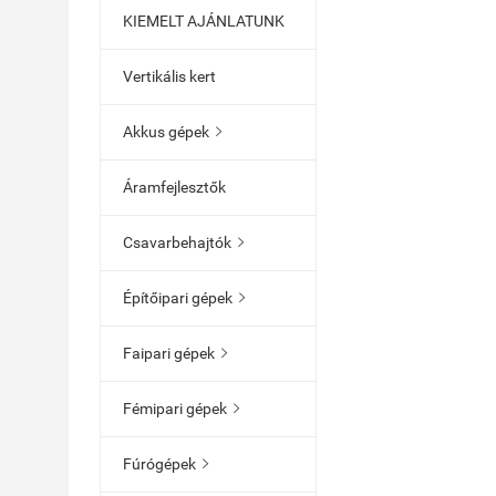
KIEMELT AJÁNLATUNK
Vertikális kert
Akkus gépek

Áramfejlesztők
Csavarbehajtók

Építőipari gépek

Faipari gépek

Fémipari gépek

Fúrógépek
