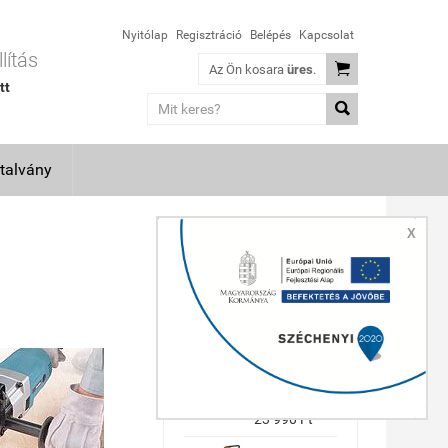
Nyitólap
Regisztráció
Belépés
Kapcsolat
lítás

Az Ön kosara
üres
.
tt

talvány
X
TOP TERMÉKEK
Makita
GA5030R
sarokcsiszoló
(36 hónap
garancia)
23 990 Ft