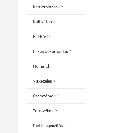
Kerti traktorok

Kultivátorok
Földfúrók
Fa- és bokorápolás

Hómarók
Vízkezelés

Szerszámok

Tartozékok

Kerti kiegészítők
