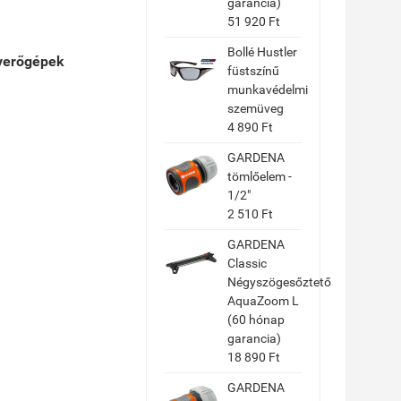
garancia)
51 920 Ft
Bollé Hustler
verőgépek
füstszínű
munkavédelmi
szemüveg
4 890 Ft
GARDENA
tömlőelem -
1/2"
2 510 Ft
GARDENA
Classic
Négyszögesőztető
AquaZoom L
(60 hónap
garancia)
18 890 Ft
GARDENA