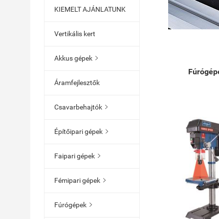
KIEMELT AJÁNLATUNK
Vertikális kert
Akkus gépek

Fúrógép
Áramfejlesztők
Csavarbehajtók

Építőipari gépek

Faipari gépek

Fémipari gépek

Fúrógépek
