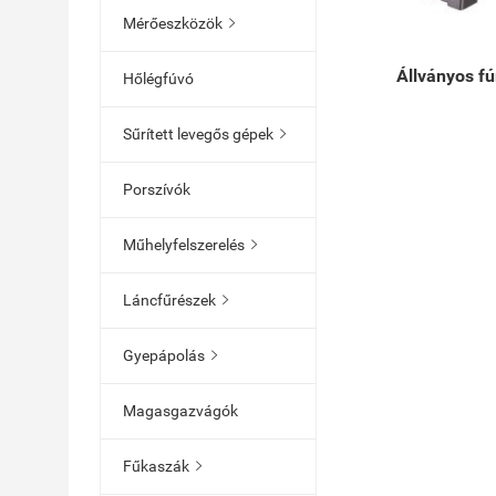
Mérőeszközök

Állványos f
Hőlégfúvó
Sűrített levegős gépek

Porszívók
Műhelyfelszerelés

Láncfűrészek

Gyepápolás

Magasgazvágók
Fűkaszák
