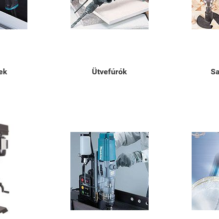
ek
Ütvefúrók
Sa