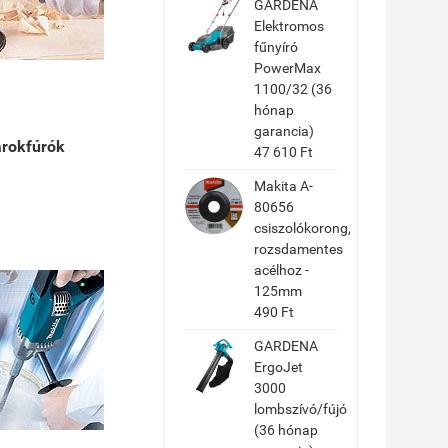
GARDENA
Elektromos
fűnyíró
PowerMax
1100/32 (36
hónap
garancia)
rokfúrók
47 610 Ft
Makita A-
80656
csiszolókorong,
rozsdamentes
acélhoz -
125mm
490 Ft
GARDENA
ErgoJet
3000
lombszívó/fújó
(36 hónap