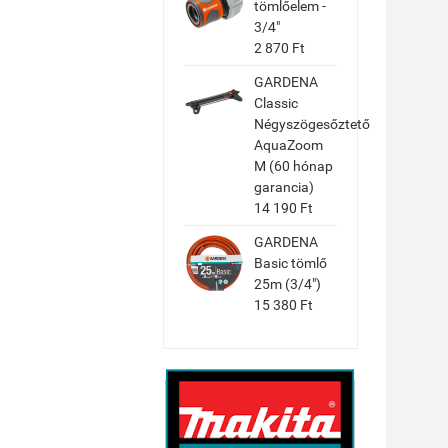
tömlőelem -
3/4"
2 870 Ft
GARDENA
Classic
Négyszögesőztető
AquaZoom
M (60 hónap
garancia)
14 190 Ft
GARDENA
Basic tömlő
25m (3/4")
15 380 Ft