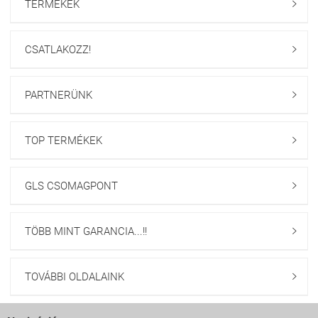
TERMÉKEK

CSATLAKOZZ!

PARTNERÜNK

TOP TERMÉKEK

GLS CSOMAGPONT

TÖBB MINT GARANCIA...!!

TOVÁBBI OLDALAINK
