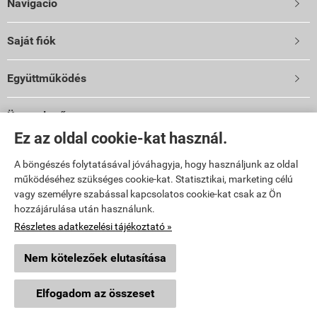
Navigáció

Saját fiók

Együttműködés

Üzemeltető
Ez az oldal cookie-kat használ.
Vibi Kft.
9024 Győr, Malomszéki u. 3-5.
A böngészés folytatásával jóváhagyja, hogy használjunk az oldal
TELEFON: 06 96 444 600
működéséhez szükséges cookie-kat. Statisztikai, marketing célú
E-mail: info@vibi.hu
vagy személyre szabással kapcsolatos cookie-kat csak az Ön
hozzájárulása után használunk.
Facebook
Részletes adatkezelési tájékoztató »
Nem kötelezőek elutasítása
topkert.hu -
Vibi Kft.
-
ÁSZF
-
Adatkezelési tájékoztató
Elfogadom az összeset
Webáruház készítés
a StartÜzlettel.