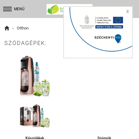


MENÜ
X

»
Otthon
SZÓDAGÉPEK:
Készülékek
Szörpök