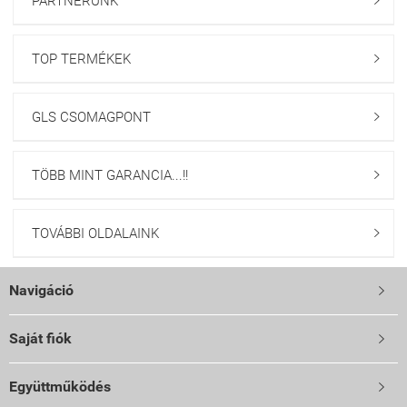
PARTNERÜNK

TOP TERMÉKEK

GLS CSOMAGPONT

TÖBB MINT GARANCIA...!!

TOVÁBBI OLDALAINK

Navigáció

Saját fiók

Együttműködés
