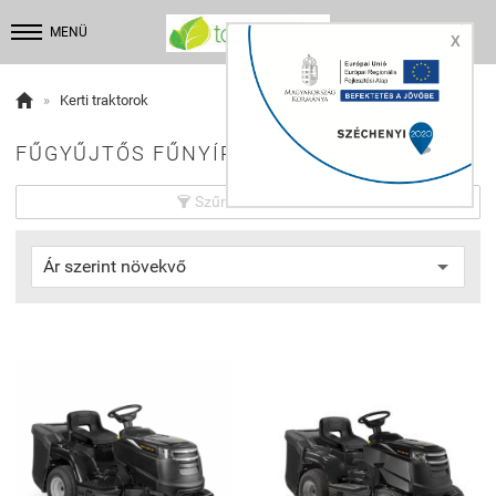


MENÜ
X

»
Kerti traktorok
FŰGYŰJTŐS FŰNYÍRÓTRAKTOROK:
Szűrés beállítások
