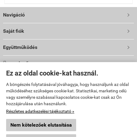
Navigáció

Saját fiók

Együttműködés

Üzemeltető
Ez az oldal cookie-kat használ.
Vibi Kft.
9024 Győr, Malomszéki u. 3-5.
A böngészés folytatásával jóváhagyja, hogy használjunk az oldal
TELEFON: 06 96 444 600
működéséhez szükséges cookie-kat. Statisztikai, marketing célú
E-mail: info@vibi.hu
vagy személyre szabással kapcsolatos cookie-kat csak az Ön
hozzájárulása után használunk.
Facebook
Részletes adatkezelési tájékoztató »
Nem kötelezőek elutasítása
topkert.hu -
Vibi Kft.
-
ÁSZF
-
Adatkezelési tájékoztató