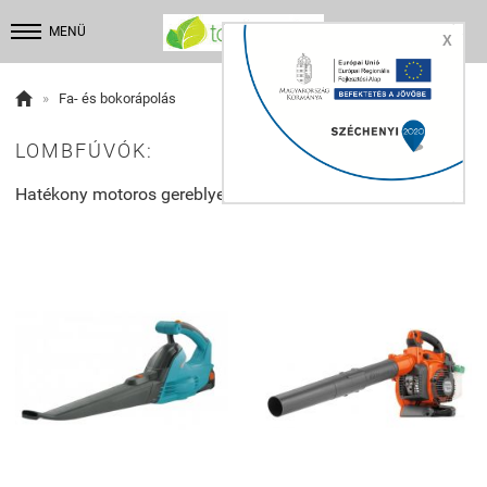


MENÜ
X

»
Fa- és bokorápolás
LOMBFÚVÓK:
Hatékony motoros gereblye!