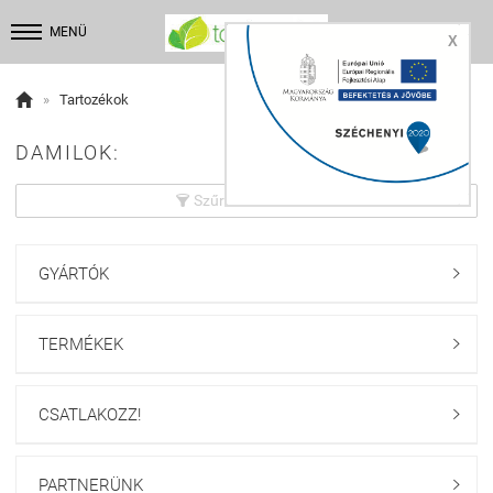


MENÜ
X

»
Tartozékok
DAMILOK:
Szűrés beállítások

GYÁRTÓK

TERMÉKEK

CSATLAKOZZ!

PARTNERÜNK
