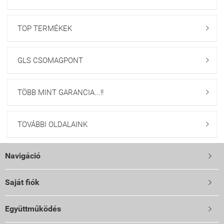
TOP TERMÉKEK

GLS CSOMAGPONT

TÖBB MINT GARANCIA...!!

TOVÁBBI OLDALAINK

Navigáció

Saját fiók

Együttműködés
