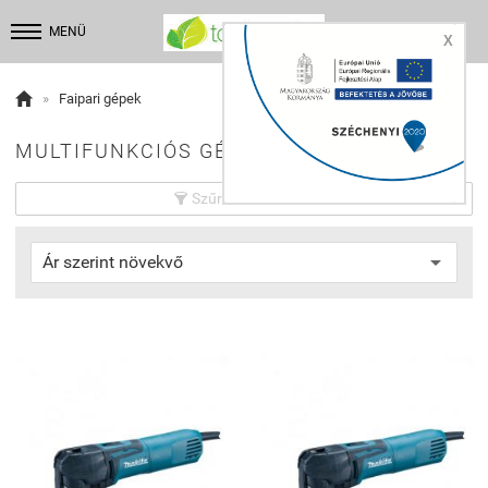


MENÜ
X

»
Faipari gépek
MULTIFUNKCIÓS GÉP:
Szűrés beállítások
