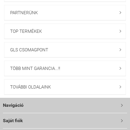
PARTNERÜNK

TOP TERMÉKEK

GLS CSOMAGPONT

TÖBB MINT GARANCIA...!!

TOVÁBBI OLDALAINK

Navigáció

Saját fiók
