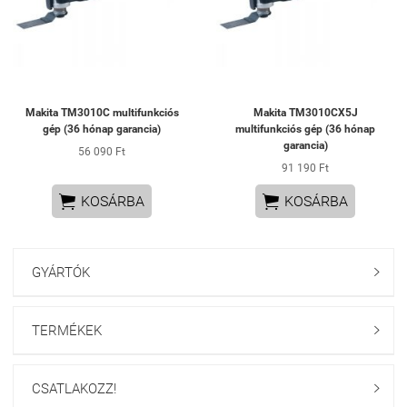
Makita TM3010C multifunkciós
Makita TM3010CX5J
gép (36 hónap garancia)
multifunkciós gép (36 hónap
garancia)
56 090 Ft
91 190 Ft


KOSÁRBA
KOSÁRBA
GYÁRTÓK

TERMÉKEK

CSATLAKOZZ!
