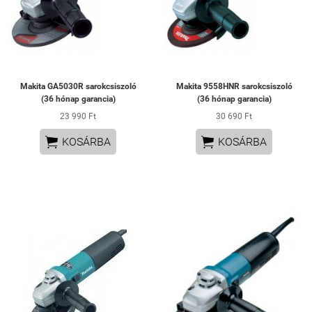
Makita GA5030R sarokcsiszoló
Makita 9558HNR sarokcsiszoló
(36 hónap garancia)
(36 hónap garancia)
23 990 Ft
30 690 Ft


KOSÁRBA
KOSÁRBA