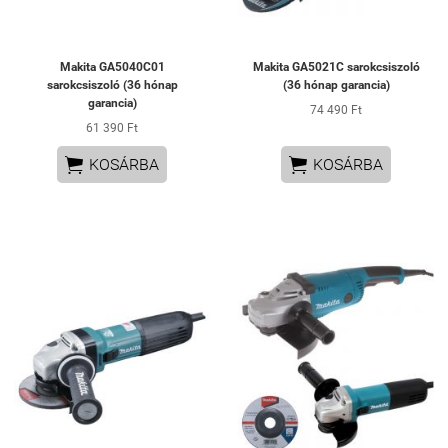
Makita GA5040C01
Makita GA5021C sarokcsiszoló
sarokcsiszoló (36 hónap
(36 hónap garancia)
garancia)
74 490 Ft
61 390 Ft


KOSÁRBA
KOSÁRBA