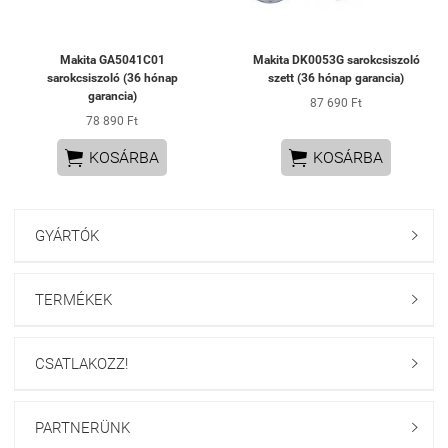
Makita GA5041C01
Makita DK0053G sarokcsiszoló
sarokcsiszoló (36 hónap
szett (36 hónap garancia)
garancia)
87 690 Ft
78 890 Ft


KOSÁRBA
KOSÁRBA
GYÁRTÓK

TERMÉKEK

CSATLAKOZZ!

PARTNERÜNK
