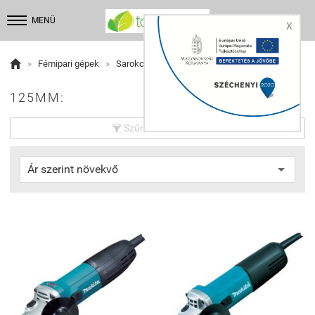


MENÜ
X

»
Fémipari gépek
»
Sarokcsiszolók
125MM:
Szűrés beállítások
