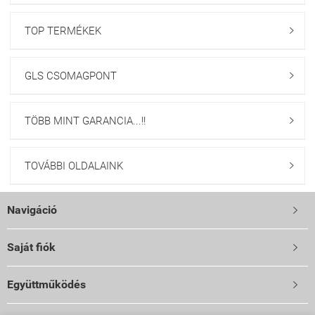
TOP TERMÉKEK

GLS CSOMAGPONT

TÖBB MINT GARANCIA...!!

TOVÁBBI OLDALAINK

Navigáció

Saját fiók

Együttműködés
