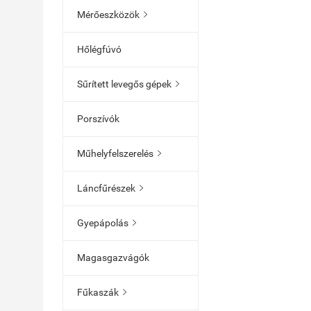
Mérőeszközök

Hőlégfúvó
Sűrített levegős gépek

Porszívók
Műhelyfelszerelés

Láncfűrészek

Gyepápolás

Magasgazvágók
Fűkaszák
