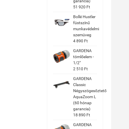
garancia)
51 920 Ft
Bollé Hustler
füstszínű
munkavédelmi
szemüveg
4 890 Ft
GARDENA
tömlőelem -
1/2"
2 510 Ft
GARDENA
Classic
Négyszögesőztető
AquaZoom L
(60 hónap
garancia)
18 890 Ft
GARDENA