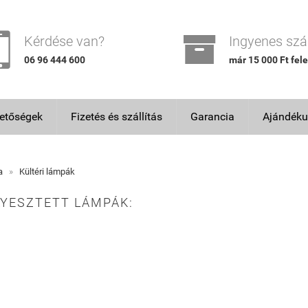


Kérdése van?
Ingyenes szál
06 96 444 600
már 15 000 Ft fele
hetőségek
Fizetés és szállítás
Garancia
Ajándéku
a
»
Kültéri lámpák
LYESZTETT LÁMPÁK: