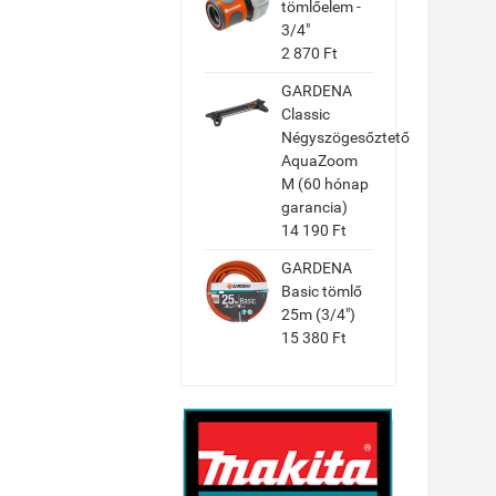
tömlőelem -
3/4"
2 870 Ft
GARDENA
Classic
Négyszögesőztető
AquaZoom
M (60 hónap
garancia)
14 190 Ft
GARDENA
Basic tömlő
25m (3/4")
15 380 Ft