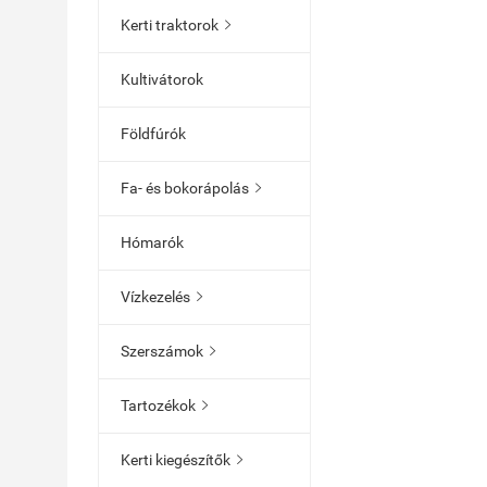
Kerti traktorok

Kultivátorok
Földfúrók
Fa- és bokorápolás

Hómarók
Vízkezelés

Szerszámok

Tartozékok

Kerti kiegészítők
