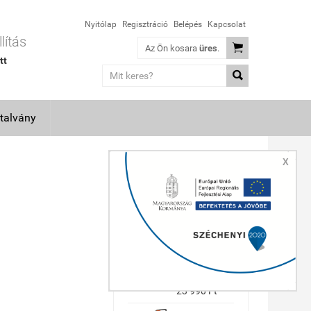
Nyitólap
Regisztráció
Belépés
Kapcsolat
lítás

Az Ön kosara
üres
.
tt

talvány
X
TOP TERMÉKEK
Makita
GA5030R
sarokcsiszoló
(36 hónap
garancia)
23 990 Ft