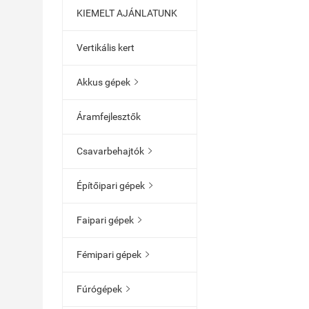
KIEMELT AJÁNLATUNK
Vertikális kert
Akkus gépek

Áramfejlesztők
Csavarbehajtók

Építőipari gépek

Faipari gépek

Fémipari gépek

Fúrógépek
