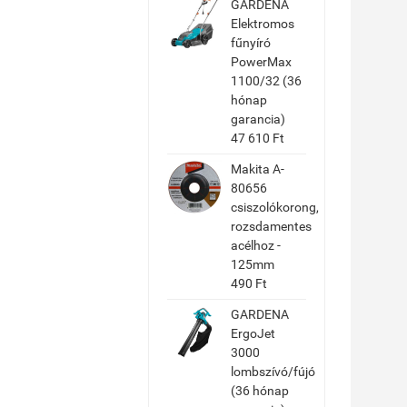
GARDENA
Elektromos
fűnyíró
PowerMax
1100/32 (36
hónap
garancia)
47 610 Ft
Makita A-
80656
csiszolókorong,
rozsdamentes
acélhoz -
125mm
490 Ft
GARDENA
ErgoJet
3000
lombszívó/fújó
(36 hónap