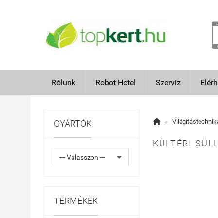
Rólunk
Robot Hotel
Szerviz
Elér

»
Világítástechnik
GYÁRTÓK
KÜLTÉRI SÜL
TERMÉKEK