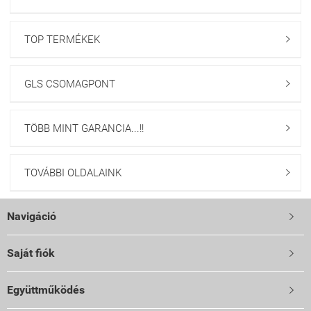
TOP TERMÉKEK

GLS CSOMAGPONT

TÖBB MINT GARANCIA...!!

TOVÁBBI OLDALAINK

Navigáció

Saját fiók

Együttműködés
