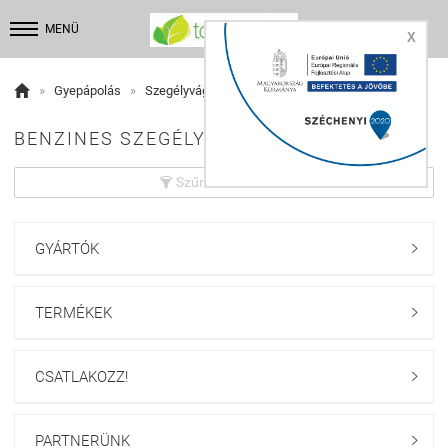


MENÜ
X

»
Gyepápolás
»
Szegélyvágók
BENZINES SZEGÉLYVÁGÓK:
Szűrés beállítások

GYÁRTÓK

TERMÉKEK

CSATLAKOZZ!

PARTNERÜNK
