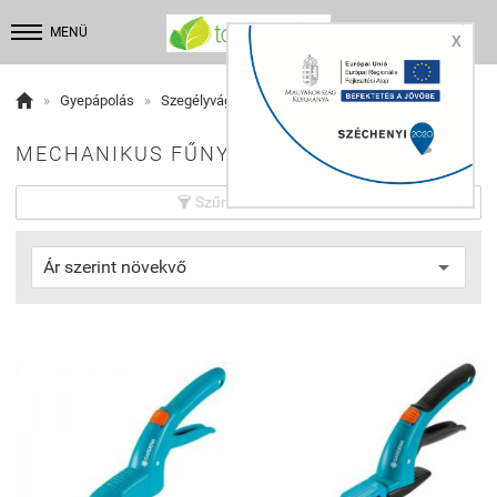


MENÜ
X

»
Gyepápolás
»
Szegélyvágók
MECHANIKUS FŰNYÍRÓ OLLÓK:
Szűrés beállítások
