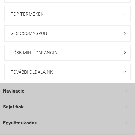
TOP TERMÉKEK

GLS CSOMAGPONT

TÖBB MINT GARANCIA...!!

TOVÁBBI OLDALAINK

Navigáció

Saját fiók

Együttműködés
