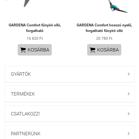
GARDENA Comfort fűnyíró olló,
GARDENA Comfort hosszú nyelű,
forgatható
forgatható fűnyíró olló
16 820 Ft
20 780 Ft


KOSÁRBA
KOSÁRBA
GYÁRTÓK

TERMÉKEK

CSATLAKOZZ!

PARTNERÜNK
