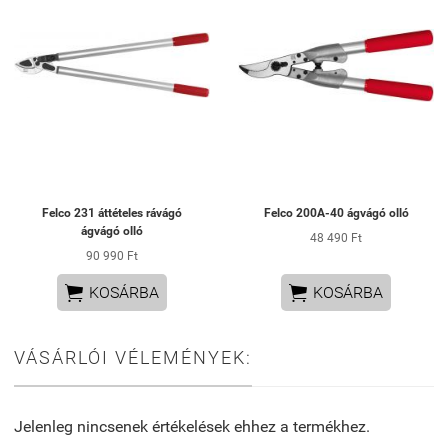
Felco 231 áttételes rávágó
Felco 200A-40 ágvágó olló
ágvágó olló
48 490 Ft
90 990 Ft


KOSÁRBA
KOSÁRBA
VÁSÁRLÓI VÉLEMÉNYEK:
Jelenleg nincsenek értékelések ehhez a termékhez.