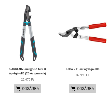
GARDENA EnergyCut 600 B
Felco 211-40 ágvágó olló
ágvágó olló (25 év garancia)
37 990 Ft
22 670 Ft


KOSÁRBA
KOSÁRBA