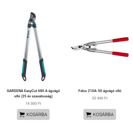
GARDENA EasyCut 680 A ágvágó
Felco 210A-50 ágvágó olló
olló (25 év szavatosság)
55 490 Ft
16 000 Ft


KOSÁRBA
KOSÁRBA