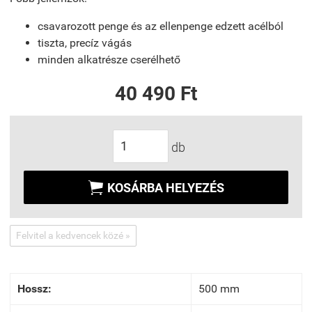
csavarozott penge és az ellenpenge edzett acélból
tiszta, precíz vágás
minden alkatrésze cserélhető
40 490 Ft
db

KOSÁRBA HELYEZÉS
Felvitel a kedvencek közé »
Hossz:
500 mm