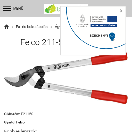


MENÜ
X

»
Fa- és bokorápolás
»
Ágvágó ollók
Felco 211-50 ágvágó olló
Cikkszám:
F21150
Gyártó:
Felco
Főbb jellemzők: