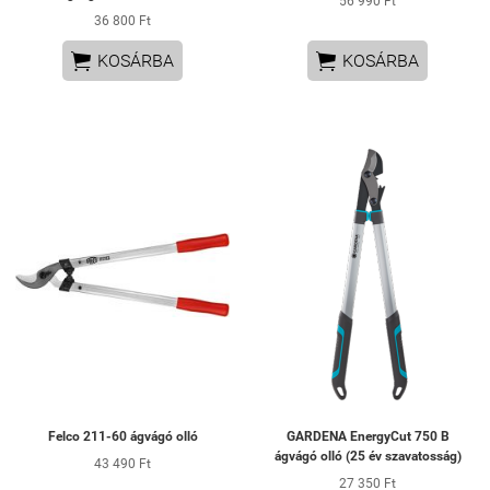
56 990 Ft
36 800 Ft


KOSÁRBA
KOSÁRBA
Felco 211-60 ágvágó olló
GARDENA EnergyCut 750 B
ágvágó olló (25 év szavatosság)
43 490 Ft
27 350 Ft