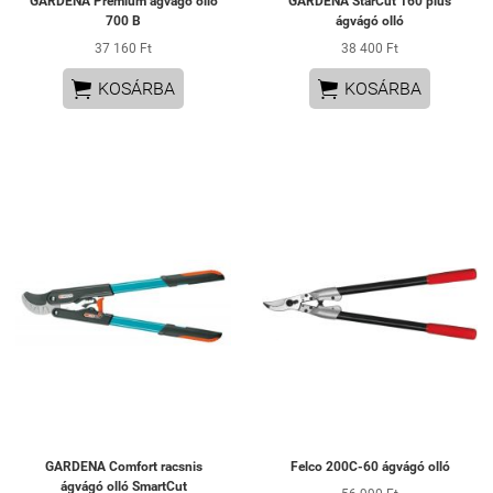
GARDENA Premium ágvágó olló
GARDENA StarCut 160 plus
700 B
ágvágó olló
37 160 Ft
38 400 Ft


KOSÁRBA
KOSÁRBA
GARDENA Comfort racsnis
Felco 200C-60 ágvágó olló
ágvágó olló SmartCut