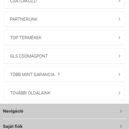
CSATLAKOZZ!

PARTNERÜNK

TOP TERMÉKEK

GLS CSOMAGPONT

TÖBB MINT GARANCIA...!!

TOVÁBBI OLDALAINK

Navigáció

Saját fiók
