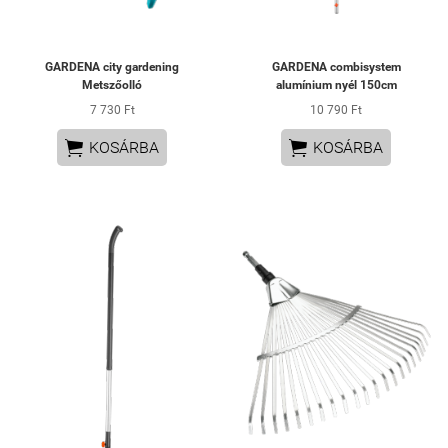
GARDENA city gardening
GARDENA combisystem
Metszőolló
alumínium nyél 150cm
7 730 Ft
10 790 Ft


KOSÁRBA
KOSÁRBA