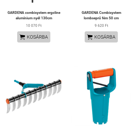
GARDENA combisystem ergoline
GARDENA Combisystem
alumínium nyél 130cm
lombseprű fém 50 cm
10 070 Ft
9 620 Ft


KOSÁRBA
KOSÁRBA