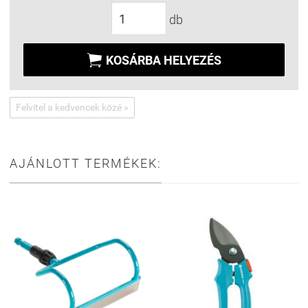
db

KOSÁRBA HELYEZÉS
Felvitel a kedvencek közé »
AJÁNLOTT TERMÉKEK: