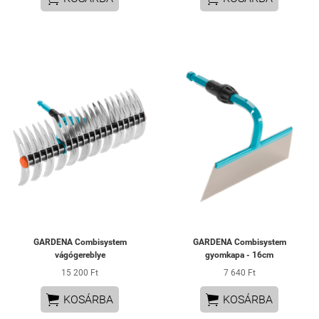
GARDENA Combisystem
GARDENA Combisystem
vágógereblye
gyomkapa - 16cm
15 200 Ft
7 640 Ft


KOSÁRBA
KOSÁRBA