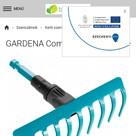


MENÜ
X

»
Szerszámok
»
Kerti szerszámok
GARDENA Combisystem gereblye