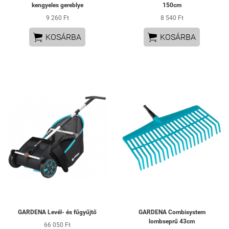
kengyeles gereblye
150cm
9 260 Ft
8 540 Ft


KOSÁRBA
KOSÁRBA
GARDENA Levél- és fűgyűjtő
GARDENA Combisystem
lombseprű 43cm
66 050 Ft