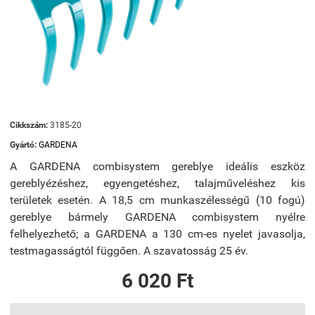
Cikkszám:
3185-20
Gyártó:
GARDENA
A GARDENA combisystem gereblye ideális eszköz
gereblyézéshez, egyengetéshez, talajműveléshez kis
területek esetén. A 18,5 cm munkaszélességű (10 fogú)
gereblye bármely GARDENA combisystem nyélre
felhelyezhető; a GARDENA a 130 cm-es nyelet javasolja,
testmagasságtól függően. A szavatosság 25 év.
6 020 Ft