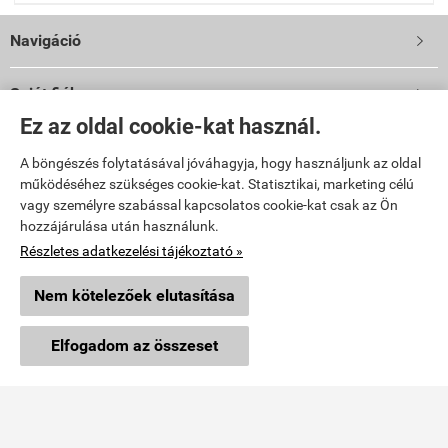
Navigáció

Saját fiók

Ez az oldal cookie-kat használ.
Együttműködés

A böngészés folytatásával jóváhagyja, hogy használjunk az oldal
működéséhez szükséges cookie-kat. Statisztikai, marketing célú
Üzemeltető
vagy személyre szabással kapcsolatos cookie-kat csak az Ön
hozzájárulása után használunk.
Vibi Kft.
Részletes adatkezelési tájékoztató »
9024 Győr, Malomszéki u. 3-5.
TELEFON: 06 96 444 600
Nem kötelezőek elutasítása
E-mail: info@vibi.hu
×
Ajánlott termék
GARDENA Combisystem saraboló
Elfogadom az összeset
Facebook
Részletek »
topkert.hu -
Vibi Kft.
-
ÁSZF
-
Adatkezelési tájékoztató