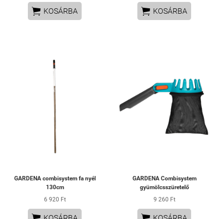


KOSÁRBA
KOSÁRBA
GARDENA combisystem fa nyél
GARDENA Combisystem
130cm
gyümölcsszüretelő
6 920 Ft
9 260 Ft


KOSÁRBA
KOSÁRBA