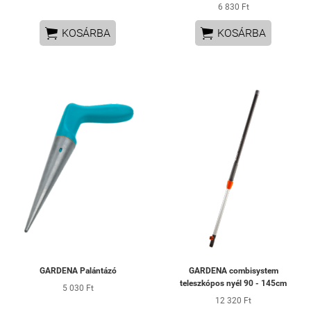
6 830 Ft


KOSÁRBA
KOSÁRBA
GARDENA Palántázó
GARDENA combisystem
teleszkópos nyél 90 - 145cm
5 030 Ft
12 320 Ft