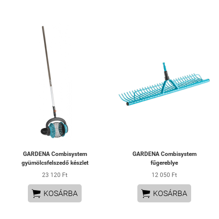
GARDENA Combisystem
GARDENA Combisystem
gyümölcsfelszedő készlet
fűgereblye
23 120 Ft
12 050 Ft


KOSÁRBA
KOSÁRBA