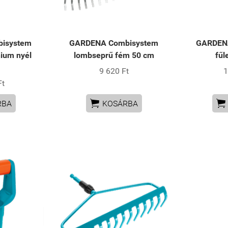
isystem
GARDENA Combisystem
GARDEN
nium nyél
lombseprű fém 50 cm
fűl
m
9 620 Ft
1
Ft


RBA
KOSÁRBA