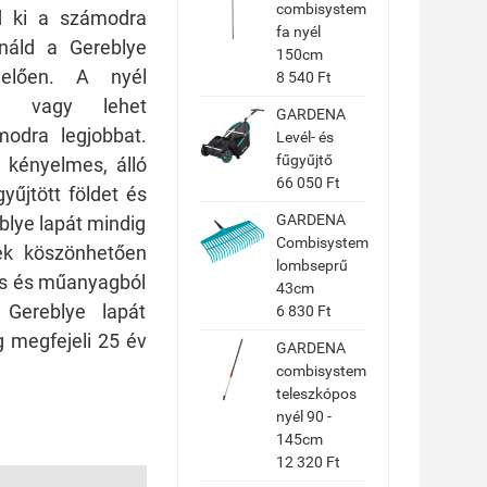
combisystem
zd ki a számodra
fa nyél
náld a Gereblye
150cm
lelően. A nyél
8 540 Ft
ól vagy lehet
GARDENA
odra legjobbat.
Levél- és
fűgyűjtő
 kényelmes, álló
66 050 Ft
yűjtött földet és
GARDENA
blye lapát mindig
Combisystem
ek köszönhetően
lombseprű
rős és műanyagból
43cm
Gereblye lapát
6 830 Ft
 megfejeli 25 év
GARDENA
combisystem
teleszkópos
nyél 90 -
145cm
12 320 Ft