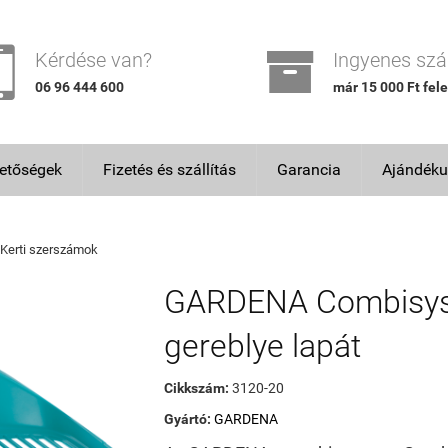


Kérdése van?
Ingyenes szál
06 96 444 600
már 15 000 Ft fele
hetőségek
Fizetés és szállítás
Garancia
Ajándéku
Kerti szerszámok
GARDENA Combisy
gereblye lapát
Cikkszám:
3120-20
Gyártó:
GARDENA