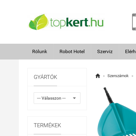
Rólunk
Robot Hotel
Szerviz
Elér

»
Szerszámok
»
GYÁRTÓK
TERMÉKEK