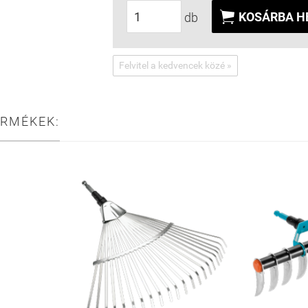

KOSÁRBA H
db
Felvitel a kedvencek közé »
ERMÉKEK: