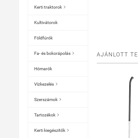
Kerti traktorok

Kultivátorok
Földfúrók
Fa- és bokorápolás
AJÁNLOTT T

Hómarók
Vízkezelés

Szerszámok

Tartozékok

Kerti kiegészítők
