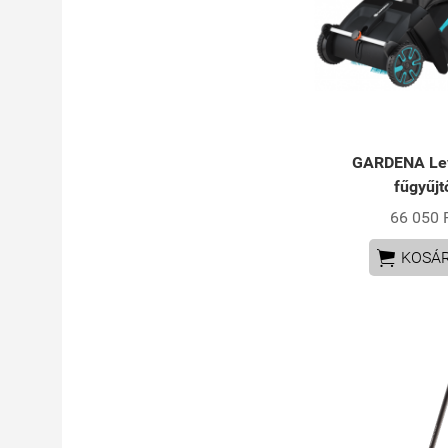
GARDENA Lev
fűgyűjt
66 050 

KOSÁ