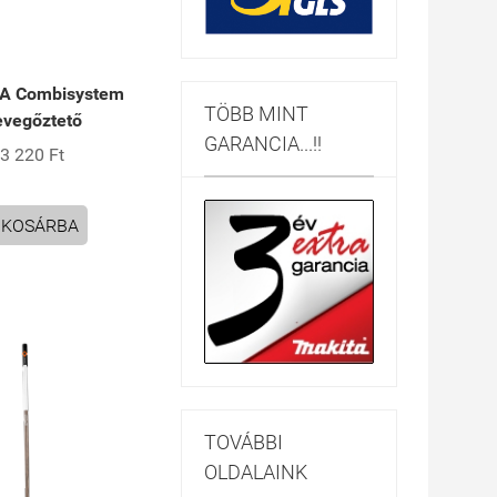
A Combisystem
TÖBB MINT
evegőztető
GARANCIA...!!
3 220 Ft
KOSÁRBA
TOVÁBBI
OLDALAINK