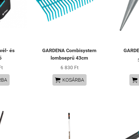
él- és
GARDENA Combisystem
GARDE
ő
lombseprű 43cm
Ft
6 830 Ft


RBA
KOSÁRBA