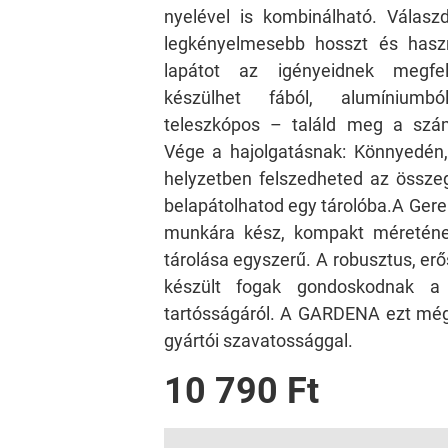
nyelével is kombinálható. Válas
legkényelmesebb hosszt és hasz
lapátot az igényeidnek megfe
készülhet fából, alumíniumb
teleszkópos – találd meg a szám
Vége a hajolgatásnak: Könnyedén,
helyzetben felszedheted az összeg
belapátolhatod egy tárolóba.A Gere
munkára kész, kompakt méretén
tárolása egyszerű. A robusztus, e
készült fogak gondoskodnak a 
tartósságáról. A GARDENA ezt még
gyártói szavatossággal.
10 790 Ft