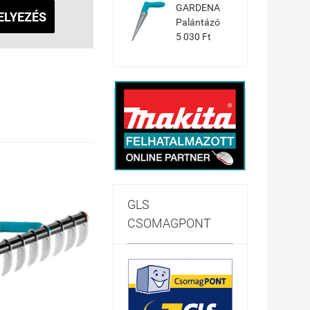
GARDENA
ELYEZÉS
Palántázó
5 030 Ft
GLS
CSOMAGPONT