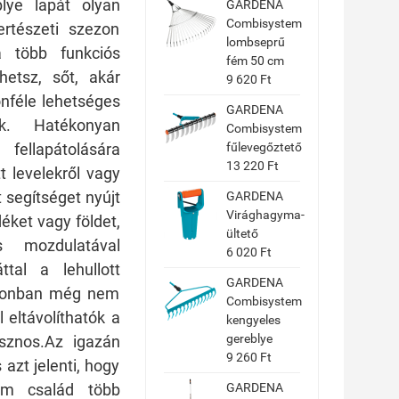
ye lapát olyan
GARDENA
Combisystem
ertészeti szezon
lombseprű
a több funkciós
fém 50 cm
hetsz, sőt, akár
9 620 Ft
lönféle lehetséges
GARDENA
k. Hatékonyan
Combisystem
fellapátolására
fűlevegőztető
13 220 Ft
t levelekről vagy
t segítséget nyújt
GARDENA
Virághagyma-
éket vagy földet,
ültető
 mozdulatával
6 020 Ft
tal a lehullott
GARDENA
azonban még nem
Combisystem
l eltávolíthatók a
kengyeles
gereblye
asznos.Az igazán
9 260 Ft
azt jelenti, hogy
em család több
GARDENA