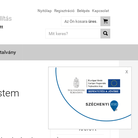
Nyitólap
Regisztráció
Belépés
Kapcsolat
lítás

Az Ön kosara
üres
.
tt

talvány
X
TOP TERMÉKEK
stem
GARDENA
combisystem
ergoline
alumínium
nyél 130cm
10 070 Ft