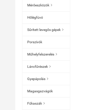
Mérőeszközök

Hőlégfúvó
Sűrített levegős gépek

Porszívók
Műhelyfelszerelés

Láncfűrészek

Gyepápolás

Magasgazvágók
Fűkaszák
