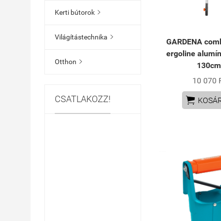
Kerti bútorok

Világítástechnika

GARDENA comb
ergoline alumí
Otthon

130c
10 070 
CSATLAKOZZ!

KOSÁ