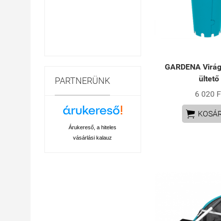
GARDENA Virá
ültető
PARTNERÜNK
6 020 F

KOSÁ
Árukereső, a hiteles
vásárlási kalauz