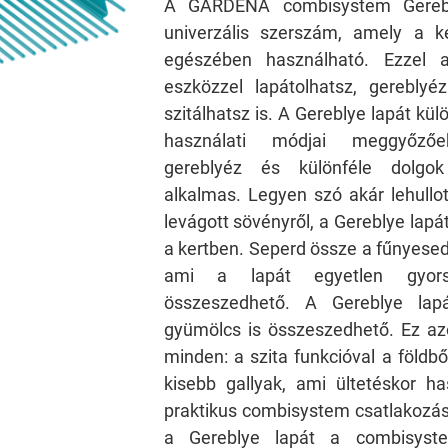
A GARDENA combisystem Gerebl
univerzális szerszám, amely a k
egészében használható. Ezzel 
eszközzel lapátolhatsz, gereblyéz
szitálhatsz is. A Gereblye lapát kü
használati módjai meggyőzőe
gereblyéz és különféle dolgok 
alkalmas. Legyen szó akár lehullot
levágott sövényről, a Gereblye lapá
a kertben. Seperd össze a fűnyesed
ami a lapát egyetlen gyors
összeszedhető. A Gereblye lapát
gyümölcs is összeszedhető. Ez 
minden: a szita funkcióval a földbő
kisebb gallyak, ami ültetéskor h
praktikus combisystem csatlakozás 
a Gereblye lapát a combisyst