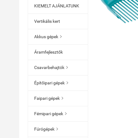
KIEMELT AJÁNLATUNK
Vertikális kert
Akkus gépek

Áramfejlesztők
Csavarbehajtók

Építőipari gépek

Faipari gépek

Fémipari gépek

Fúrógépek
