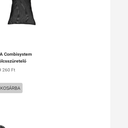
A Combisystem
lcsszüretelő
9 260 Ft
KOSÁRBA