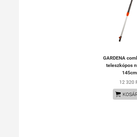
GARDENA comb
teleszkópos n
145c
12 320 

KOSÁ