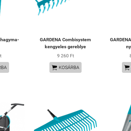
ghagyma-
GARDENA Combisystem
GARDENA 
kengyeles gereblye
ny
t
9 260 Ft


RBA
KOSÁRBA