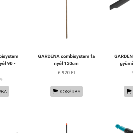
isystem
GARDENA combisystem fa
GARDEN
yél 90 -
nyél 130cm
gyümö
m
6 920 Ft
Ft


RBA
KOSÁRBA