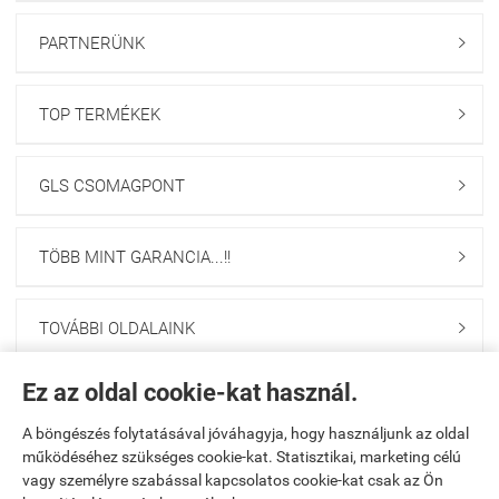
PARTNERÜNK

TOP TERMÉKEK

GLS CSOMAGPONT

TÖBB MINT GARANCIA...!!

TOVÁBBI OLDALAINK

Ez az oldal cookie-kat használ.
Navigáció

A böngészés folytatásával jóváhagyja, hogy használjunk az oldal
Saját fiók
működéséhez szükséges cookie-kat. Statisztikai, marketing célú

vagy személyre szabással kapcsolatos cookie-kat csak az Ön