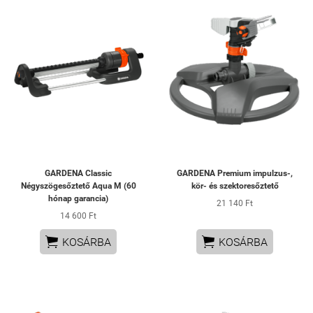
GARDENA Classic
GARDENA Premium impulzus-,
Négyszögesőztető Aqua M (60
kör- és szektoresőztető
hónap garancia)
21 140 Ft
14 600 Ft


KOSÁRBA
KOSÁRBA