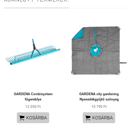
GARDENA Combisystem
GARDENA city gardening
fűgereblye
Nyesedékgyűjtő szőnyeg
12 050 Ft
10 790 Ft


KOSÁRBA
KOSÁRBA