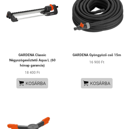
GARDENA Classic
GARDENA Gyöngyöző cső 15m
Négyszögesőztető Aqua L (60
16 900 Ft
hónap garancia)
18 400 Ft


KOSÁRBA
KOSÁRBA