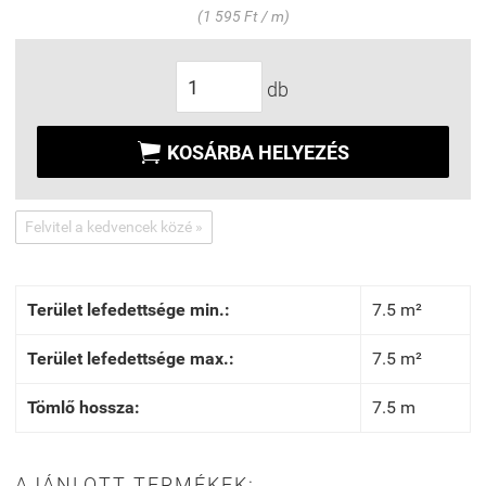
(1 595 Ft / m)
db

KOSÁRBA HELYEZÉS
Felvitel a kedvencek közé »
Terület lefedettsége min.:
7.5 m²
Terület lefedettsége max.:
7.5 m²
Tömlő hossza:
7.5 m
AJÁNLOTT TERMÉKEK: