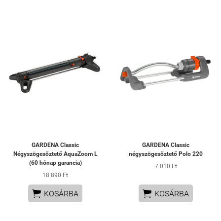
GARDENA Classic
GARDENA Classic
Négyszögesőztető AquaZoom L
négyszögesőztető Polo 220
(60 hónap garancia)
7 010 Ft
18 890 Ft


KOSÁRBA
KOSÁRBA