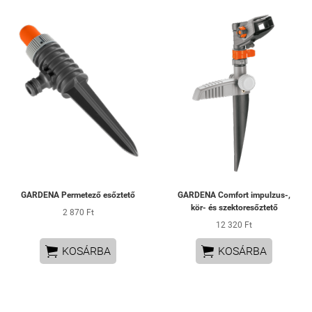
GARDENA Permetező esőztető
GARDENA Comfort impulzus-,
kör- és szektoresőztető
2 870 Ft
12 320 Ft


KOSÁRBA
KOSÁRBA