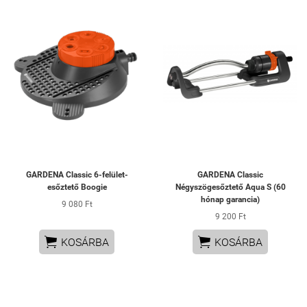
GARDENA Classic 6-felület-
GARDENA Classic
esőztető Boogie
Négyszögesőztető Aqua S (60
hónap garancia)
9 080 Ft
9 200 Ft


KOSÁRBA
KOSÁRBA