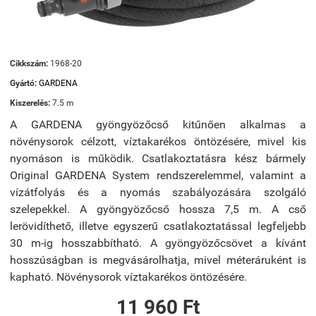
Cikkszám:
1968-20
Gyártó:
GARDENA
Kiszerelés:
7.5 m
A GARDENA gyöngyözőcső kitűnően alkalmas a
növénysorok célzott, víztakarékos öntözésére, mivel kis
nyomáson is működik. Csatlakoztatásra kész bármely
Original GARDENA System rendszerelemmel, valamint a
vízátfolyás és a nyomás szabályozására szolgáló
szelepekkel. A gyöngyözőcső hossza 7,5 m. A cső
lerövidíthető, illetve egyszerű csatlakoztatással legfeljebb
30 m-ig hosszabbítható. A gyöngyözőcsövet a kívánt
hosszúságban is megvásárolhatja, mivel méteráruként is
kapható. Növénysorok víztakarékos öntözésére.
11 960 Ft