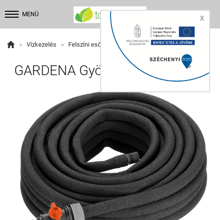


MENÜ
X

»
Vízkezelés
»
Felszíni esőztetők
GARDENA Gyöngyöző cső 7,5m