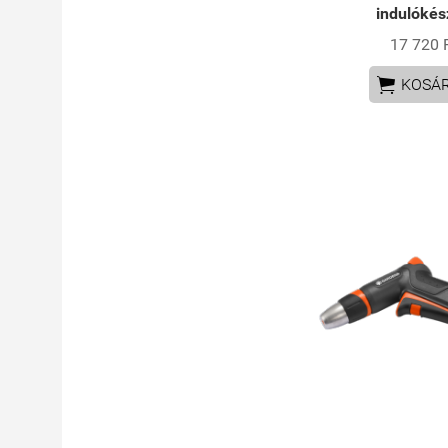
indulókés
17 720 

KOSÁ