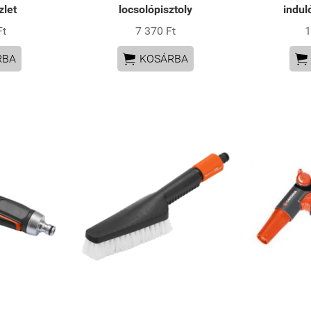
zlet
locsolópisztoly
indul
Ft
7 370 Ft
1


RBA
KOSÁRBA