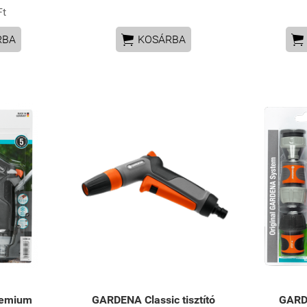
Ft


RBA
KOSÁRBA
emium
GARDENA Classic tisztító
GARD