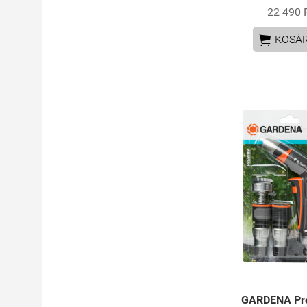
22 490 

KOSÁ
GARDENA Pr