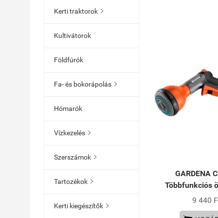
Kerti traktorok

Kultivátorok
Földfúrók
Fa- és bokorápolás

Hómarók
Vízkezelés

Szerszámok

GARDENA Cl
Tartozékok

Többfunkciós ö
9 440 F
Kerti kiegészítők
