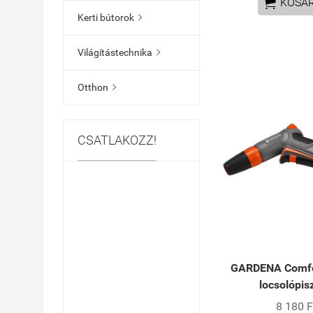

KOSÁ
Kerti bútorok

Világítástechnika

Otthon

CSATLAKOZZ!
GARDENA Comfort
locsolópis
8 180 F