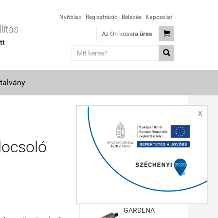
Nyitólap
Regisztráció
Belépés
Kapcsolat
lítás

Az Ön kosara
üres
.
tt

talvány
X
TOP TERMÉKEK
ocsoló
GARDENA
Classic
Többfunkciós
öntözőfej
9 440 Ft
GARDENA