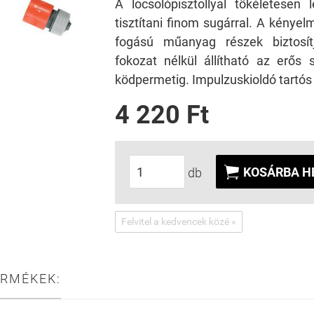
A locsolópisztollyal tökéletesen 
tisztítani finom sugárral. A kényel
fogású műanyag részek biztosít
fokozat nélkül állítható az erős 
ködpermetig. Impulzuskioldó tartós 
4 220 Ft

KOSÁRBA H
db
Felvitel a kedvencek közé »
ERMÉKEK: