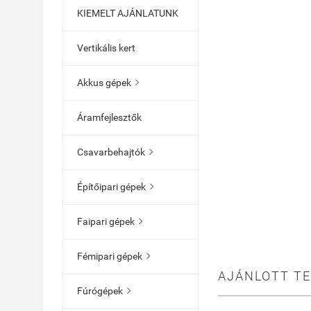
KIEMELT AJÁNLATUNK
Vertikális kert
Akkus gépek

Áramfejlesztők
Csavarbehajtók

Építőipari gépek

Faipari gépek

Fémipari gépek

AJÁNLOTT T
Fúrógépek
