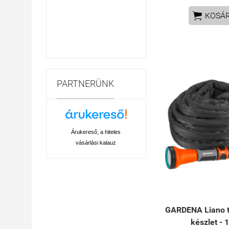

KOSÁ
PARTNERÜNK
Árukereső, a hiteles
vásárlási kalauz
GARDENA Liano te
készlet - 