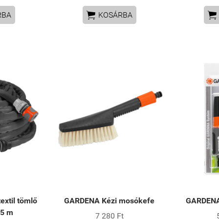


RBA
KOSÁRBA
xtil tömlő
GARDENA Kézi mosókefe
GARDENA 
15 m
7 280 Ft