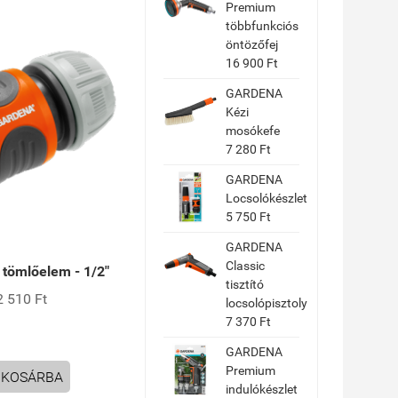
Premium
többfunkciós
öntözőfej
16 900 Ft
GARDENA
Kézi
mosókefe
7 280 Ft
GARDENA
Locsolókészlet
5 750 Ft
GARDENA
Classic
ömlőelem - 1/2"
tisztító
2 510 Ft
locsolópisztoly
7 370 Ft
GARDENA
Premium
KOSÁRBA
indulókészlet