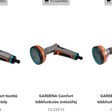


RBA
KOSÁRBA
 tisztító
GARDENA Comfort
GARD
ztoly
többfunkciós öntözőfej
többfun
t
13 220 Ft
1