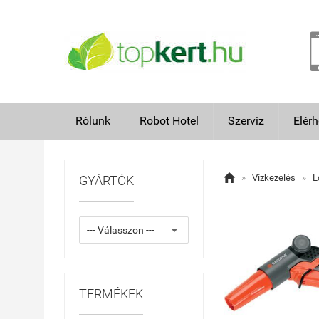
Rólunk
Robot Hotel
Szerviz
Elér

»
Vízkezelés
»
L
GYÁRTÓK
TERMÉKEK