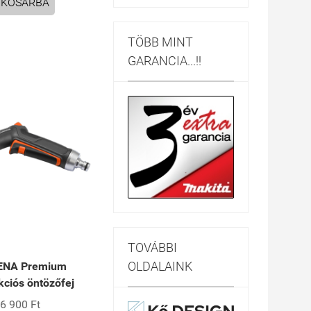
KOSÁRBA
TÖBB MINT
GARANCIA...!!
TOVÁBBI
OLDALAINK
ENA Premium
kciós öntözőfej
6 900 Ft