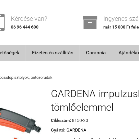


Kérdése van?
Ingyenes szál
06 96 444 600
már 15 000 Ft fele
hetőségek
Fizetés és szállítás
Garancia
Ajándéku
ocsolópisztolyok, öntözőrudak
GARDENA impulzusl
tömlőelemmel
Cikkszám:
8150-20
Gyártó:
GARDENA