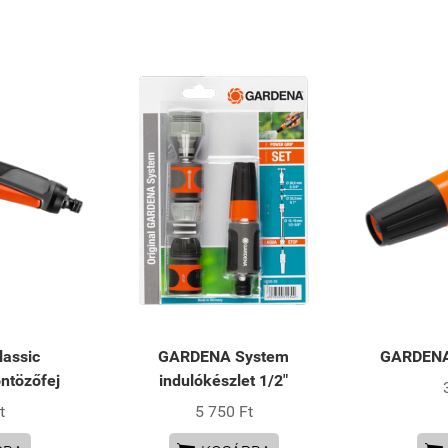
assic
GARDENA System
GARDENA 
ntözőfej
indulókészlet 1/2"
t
5 750 Ft