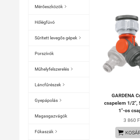
Mérőeszközök

Hőlégfúvó
Sűrített levegős gépek

Porszívók
Műhelyfelszerelés

Láncfűrészek

GARDENA Cs
Gyepápolás

csapelem 1/2", 5
1"-os csa
Magasgazvágók
3 860 F

Fűkaszák

KOSÁ