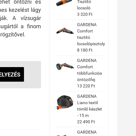
lehet öntözni és
Tisztító
locsoló
mes kezelést lágy
3 320 Ft
ják. A vízsugár
GARDENA
sugártól a finom
Comfort
rögzítővel.
tisztító
locsolópisztoly
8 180 Ft
GARDENA
Comfort
többfunkciós
ELYEZÉS
öntözőfej
13 220 Ft
GARDENA
Liano textil
tömlő készlet
- 15 m
22 490 Ft
GARDENA