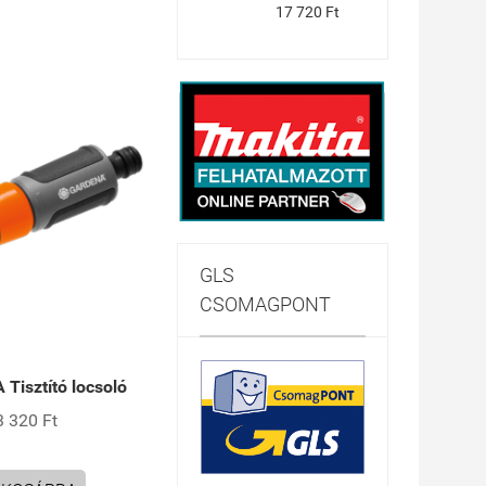
17 720 Ft
GLS
CSOMAGPONT
Tisztító locsoló
3 320 Ft