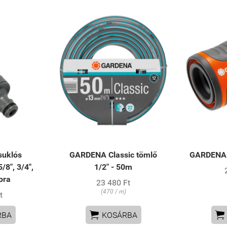
uklós
GARDENA Classic tömlő
GARDENA t
/8", 3/4",
1/2" - 50m
pra
23 480 Ft
(470 / m)
t


RBA
KOSÁRBA