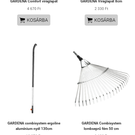
GARDENA Comfort viráglapát
GARDENA Viráglapát 8cm
4 670 Ft
2 330 Ft


KOSÁRBA
KOSÁRBA
GARDENA combisystem ergoline
GARDENA Combisystem
alumínium nyél 130cm
lombseprű fém 50 cm