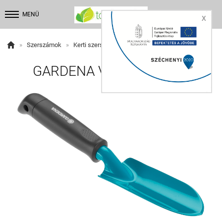


MENÜ
X

»
Szerszámok
»
Kerti szerszámok
GARDENA Viráglapát 6cm