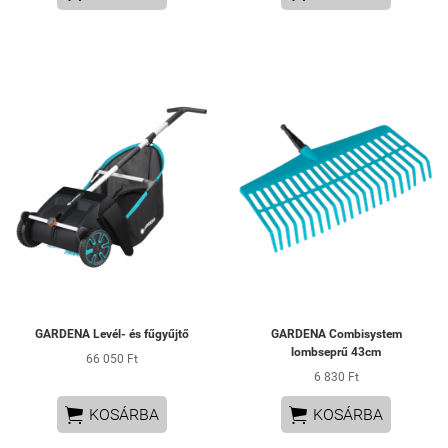
GARDENA Levél- és fűgyűjtő
GARDENA Combisystem
lombseprű 43cm
66 050 Ft
6 830 Ft


KOSÁRBA
KOSÁRBA