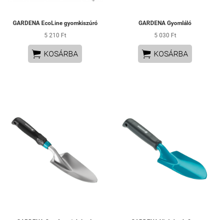
GARDENA EcoLine gyomkiszúró
GARDENA Gyomláló
5 210 Ft
5 030 Ft


KOSÁRBA
KOSÁRBA