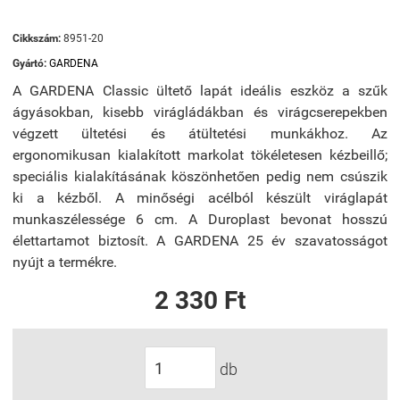
Cikkszám:
8951-20
Gyártó:
GARDENA
A GARDENA Classic ültető lapát ideális eszköz a szűk
ágyásokban, kisebb virágládákban és virágcserepekben
végzett ültetési és átültetési munkákhoz. Az
ergonomikusan kialakított markolat tökéletesen kézbeillő;
speciális kialakításának köszönhetően pedig nem csúszik
ki a kézből. A minőségi acélból készült viráglapát
munkaszélessége 6 cm. A Duroplast bevonat hosszú
élettartamot biztosít. A GARDENA 25 év szavatosságot
nyújt a termékre.
2 330 Ft
db