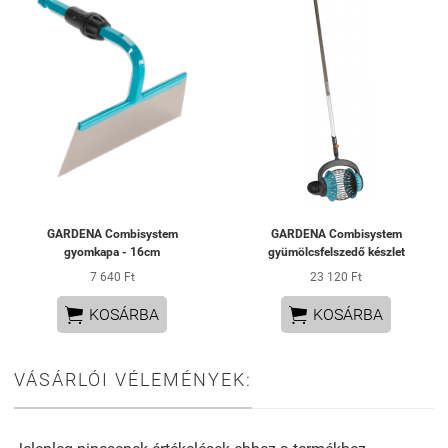
GARDENA Combisystem
GARDENA Combisystem
gyomkapa - 16cm
gyümölcsfelszedő készlet
7 640 Ft
23 120 Ft


KOSÁRBA
KOSÁRBA
VÁSÁRLÓI VÉLEMÉNYEK: