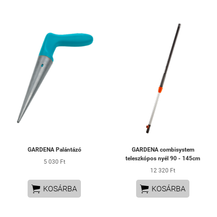
GARDENA Palántázó
GARDENA combisystem
teleszkópos nyél 90 - 145cm
5 030 Ft
12 320 Ft


KOSÁRBA
KOSÁRBA