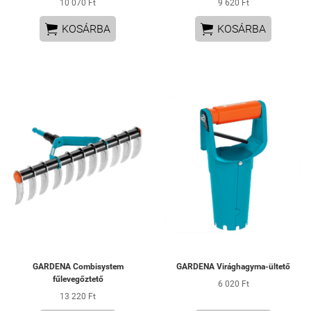
10 070 Ft
9 620 Ft


KOSÁRBA
KOSÁRBA
GARDENA Combisystem
GARDENA Virághagyma-ültető
fűlevegőztető
6 020 Ft
13 220 Ft