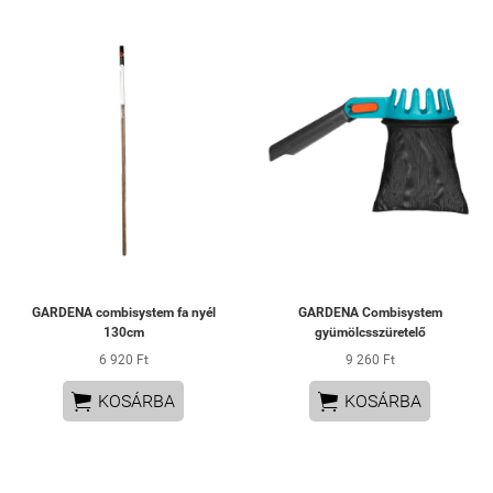
GARDENA combisystem fa nyél
GARDENA Combisystem
130cm
gyümölcsszüretelő
6 920 Ft
9 260 Ft


KOSÁRBA
KOSÁRBA