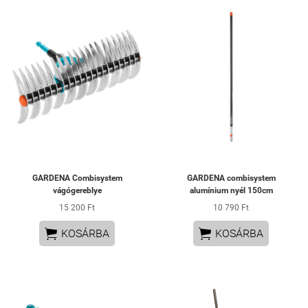
GARDENA Combisystem
GARDENA combisystem
vágógereblye
alumínium nyél 150cm
15 200 Ft
10 790 Ft


KOSÁRBA
KOSÁRBA