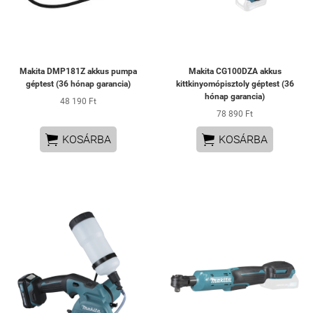
Makita DMP181Z akkus pumpa
Makita CG100DZA akkus
géptest (36 hónap garancia)
kittkinyomópisztoly géptest (36
hónap garancia)
48 190 Ft
78 890 Ft


KOSÁRBA
KOSÁRBA