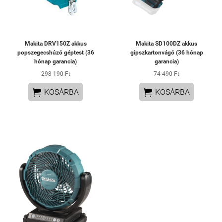
Makita DRV150Z akkus
Makita SD100DZ akkus
popszegecshúzó géptest (36
gipszkartonvágó (36 hónap
hónap garancia)
garancia)
298 190 Ft
74 490 Ft


KOSÁRBA
KOSÁRBA