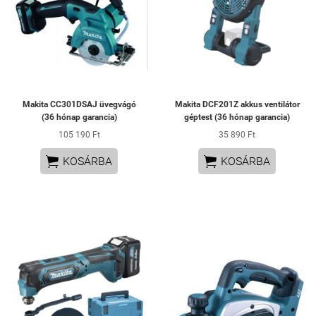
Makita CC301DSAJ üvegvágó
Makita DCF201Z akkus ventilátor
(36 hónap garancia)
géptest (36 hónap garancia)
105 190 Ft
35 890 Ft


KOSÁRBA
KOSÁRBA