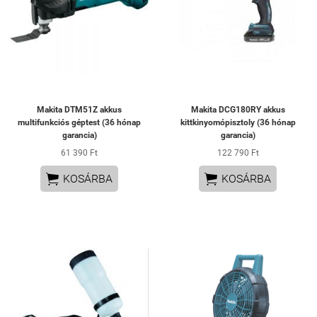
Makita DTM51Z akkus
Makita DCG180RY akkus
multifunkciós géptest (36 hónap
kittkinyomópisztoly (36 hónap
garancia)
garancia)
61 390 Ft
122 790 Ft


KOSÁRBA
KOSÁRBA