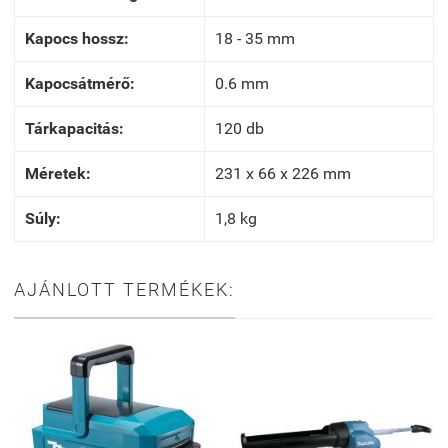
Kapocs hossz:
18 - 35 mm
Kapocsátmérő:
0.6 mm
Tárkapacitás:
120 db
Méretek:
231 x 66 x 226 mm
Súly:
1,8 kg
AJÁNLOTT TERMÉKEK: