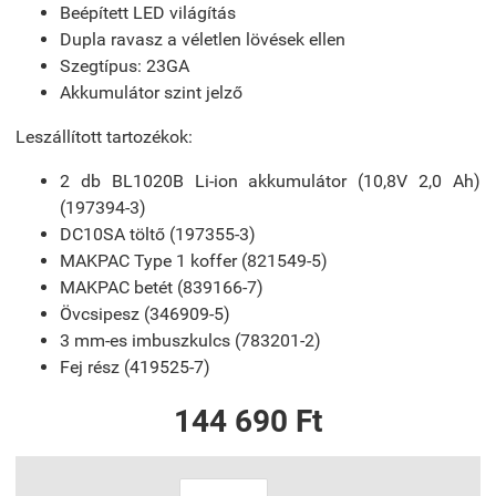
Beépített LED világítás
Dupla ravasz a véletlen lövések ellen
Szegtípus: 23GA
Akkumulátor szint jelző
Leszállított tartozékok:
2 db BL1020B Li-ion akkumulátor (10,8V 2,0 Ah)
(197394-3)
DC10SA töltő (197355-3)
MAKPAC Type 1 koffer (821549-5)
MAKPAC betét (839166-7)
Övcsipesz (346909-5)
3 mm-es imbuszkulcs (783201-2)
Fej rész (419525-7)
144 690 Ft