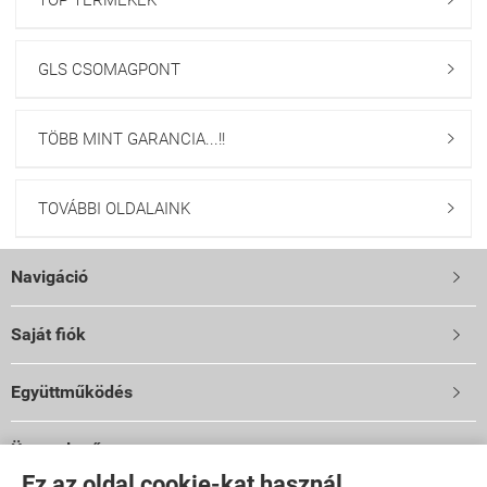
GLS CSOMAGPONT

TÖBB MINT GARANCIA...!!

TOVÁBBI OLDALAINK

Navigáció

Saját fiók

Együttműködés

Üzemeltető
Ez az oldal cookie-kat használ.