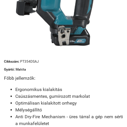
Cikkszám:
PT354DSAJ
Gyártó:
Makita
Főbb jellemzők:
Ergonomikus kialakítás
Csúszásmentes, gumírozott markolat
Optimálisan kialakított orrhegy
Mélységállító
Anti Dry-Fire Mechanism - üres tárral a gép nem sérti
a munkafelületet