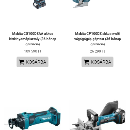
Makita CG100DSAA akkus
Makita CP100DZ akkus multi
kittkinyomópisztoly (36 hónap
vágógógép géptest (36 hónap
garancia)
garancia)
109 590 Ft
26 290 Ft


KOSÁRBA
KOSÁRBA