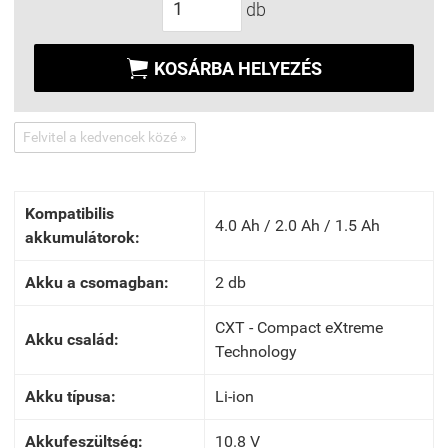
db

KOSÁRBA HELYEZÉS
Felvitel a kedvencek közé »
Kompatibilis
4.0 Ah / 2.0 Ah / 1.5 Ah
akkumulátorok:
Akku a csomagban:
2 db
CXT - Compact eXtreme
Akku család:
Technology
Akku típusa:
Li-ion
Akkufeszültség:
10.8 V