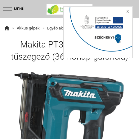


MENÜ
X

»
Akkus gépek
»
Egyéb akkus gép
Makita PT354DSAJ akkus
tűszegező (36 hónap garancia)