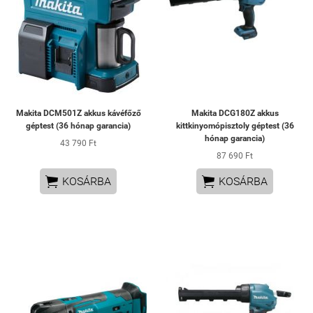
Makita DCM501Z akkus kávéfőző
Makita DCG180Z akkus
géptest (36 hónap garancia)
kittkinyomópisztoly géptest (36
hónap garancia)
43 790 Ft
87 690 Ft


KOSÁRBA
KOSÁRBA