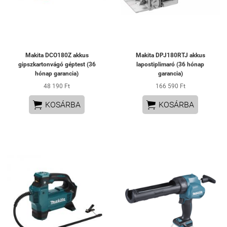
Makita DCO180Z akkus
Makita DPJ180RTJ akkus
gipszkartonvágó géptest (36
lapostiplimaró (36 hónap
hónap garancia)
garancia)
48 190 Ft
166 590 Ft


KOSÁRBA
KOSÁRBA