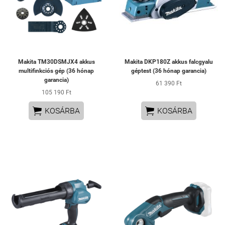
Makita TM30DSMJX4 akkus
Makita DKP180Z akkus falcgyalu
multifinkciós gép (36 hónap
géptest (36 hónap garancia)
garancia)
61 390 Ft
105 190 Ft


KOSÁRBA
KOSÁRBA