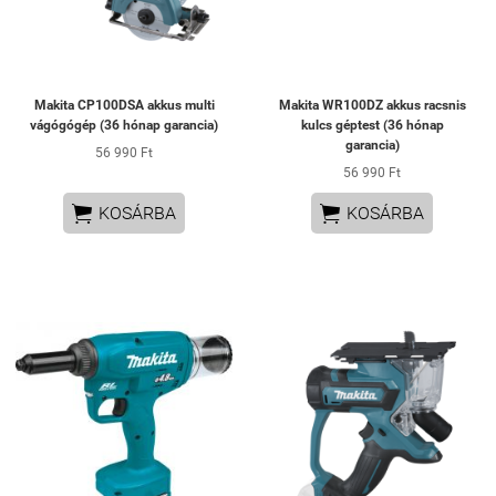
Makita CP100DSA akkus multi
Makita WR100DZ akkus racsnis
vágógógép (36 hónap garancia)
kulcs géptest (36 hónap
garancia)
56 990 Ft
56 990 Ft


KOSÁRBA
KOSÁRBA