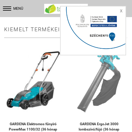


MENÜ
X
KIEMELT TERMÉKEINK:
GARDENA Elektromos fűnyíró
GARDENA ErgoJet 3000
PowerMax 1100/32 (36 hónap
lombszívó/fújó (36 hónap