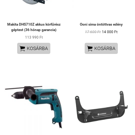
Makita DHS710Z akkus körfűrész
Ooni sima öntöttvas edény
géptest (36 hónap garancia)
17 600 Ft
14 000 Ft
113 990 Ft


KOSÁRBA
KOSÁRBA