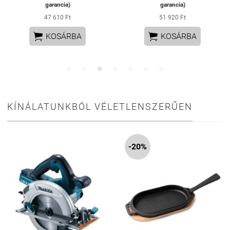
garancia)
garancia)
47 610 Ft
51 920 Ft


KOSÁRBA
KOSÁRBA
KÍNÁLATUNKBÓL VÉLETLENSZERŰEN
-20%