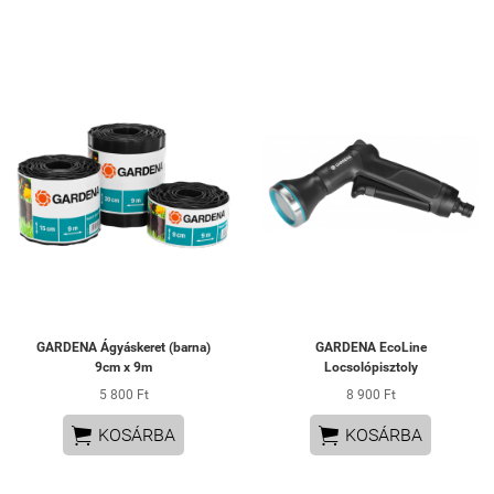
GARDENA Ágyáskeret (barna)
GARDENA EcoLine
9cm x 9m
Locsolópisztoly
5 800 Ft
8 900 Ft


KOSÁRBA
KOSÁRBA