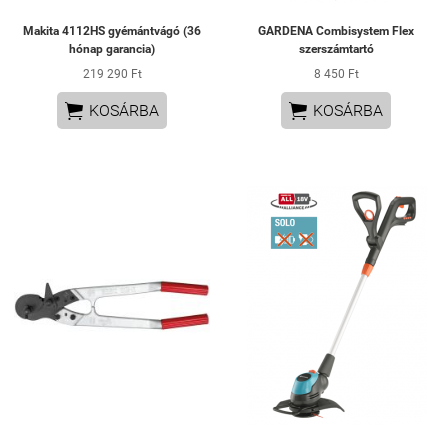
Makita 4112HS gyémántvágó (36
GARDENA Combisystem Flex
hónap garancia)
szerszámtartó
219 290 Ft
8 450 Ft


KOSÁRBA
KOSÁRBA