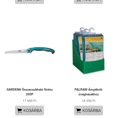
GARDENA Összecsukható fűrész
PALRAM Árnyékoló
200P
üvegházakhoz
17 990 Ft
18 390 Ft


KOSÁRBA
KOSÁRBA