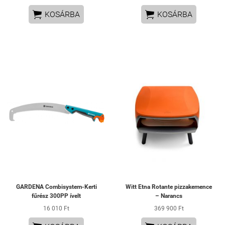


KOSÁRBA
KOSÁRBA
GARDENA Combisystem-Kerti
Witt Etna Rotante pizzakemence
fűrész 300PP ívelt
– Narancs
16 010 Ft
369 900 Ft