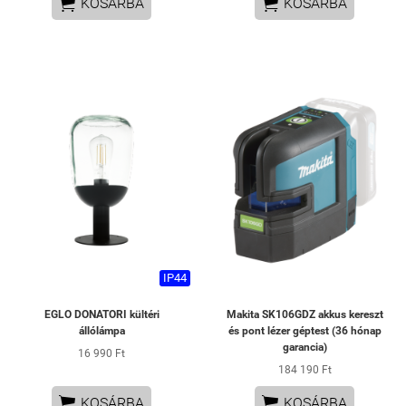


KOSÁRBA
KOSÁRBA
IP44
EGLO DONATORI kültéri
Makita SK106GDZ akkus kereszt
állólámpa
és pont lézer géptest (36 hónap
garancia)
16 990 Ft
184 190 Ft


KOSÁRBA
KOSÁRBA