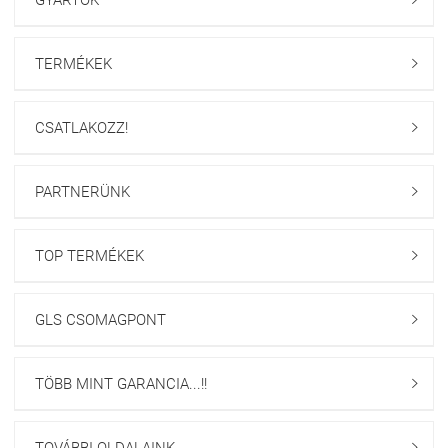
GYÁRTÓK
TERMÉKEK

CSATLAKOZZ!

PARTNERÜNK

TOP TERMÉKEK

GLS CSOMAGPONT

TÖBB MINT GARANCIA...!!

