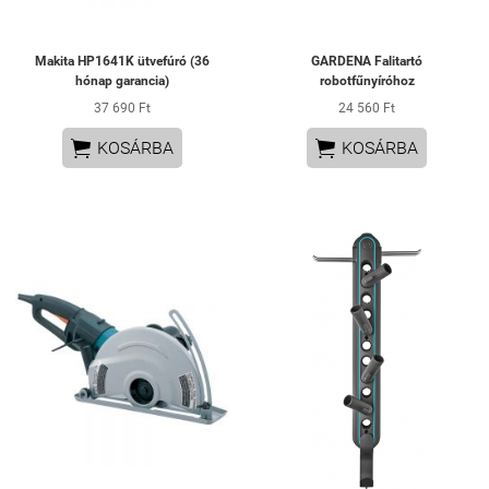
Makita HP1641K ütvefúró (36
GARDENA Falitartó
hónap garancia)
robotfűnyíróhoz
37 690 Ft
24 560 Ft


KOSÁRBA
KOSÁRBA