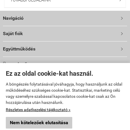
TOVÁBBI OLDALAINK
Navigáció

Saját fiók

Együttműködés

Üzemeltető
Ez az oldal cookie-kat használ.
Vibi Kft.
9024 Győr, Malomszéki u. 3-5.
A böngészés folytatásával jóváhagyja, hogy használjunk az oldal
TELEFON: 06 96 444 600
működéséhez szükséges cookie-kat. Statisztikai, marketing célú
E-mail: info@vibi.hu
vagy személyre szabással kapcsolatos cookie-kat csak az Ön
hozzájárulása után használunk.
Facebook
Részletes adatkezelési tájékoztató »
Nem kötelezőek elutasítása
topkert.hu -
Vibi Kft.
-
ÁSZF
-
Adatkezelési tájékoztató