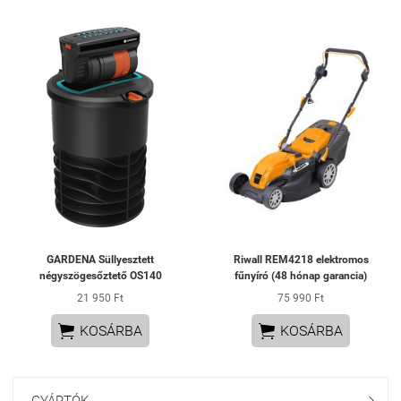
GARDENA Süllyesztett
Riwall REM4218 elektromos
négyszögesőztető OS140
fűnyíró (48 hónap garancia)
21 950 Ft
75 990 Ft


KOSÁRBA
KOSÁRBA
