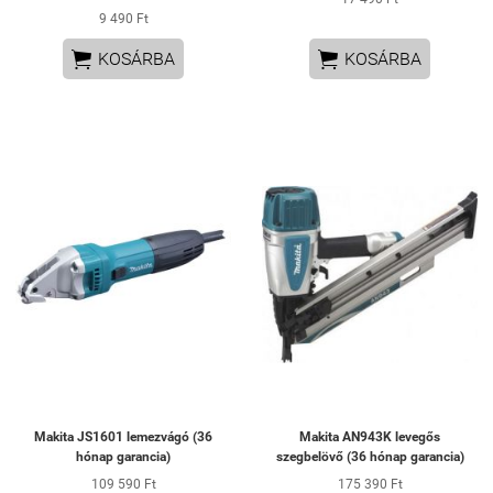
9 490 Ft


KOSÁRBA
KOSÁRBA
Makita JS1601 lemezvágó (36
Makita AN943K levegős
hónap garancia)
szegbelövő (36 hónap garancia)
109 590 Ft
175 390 Ft