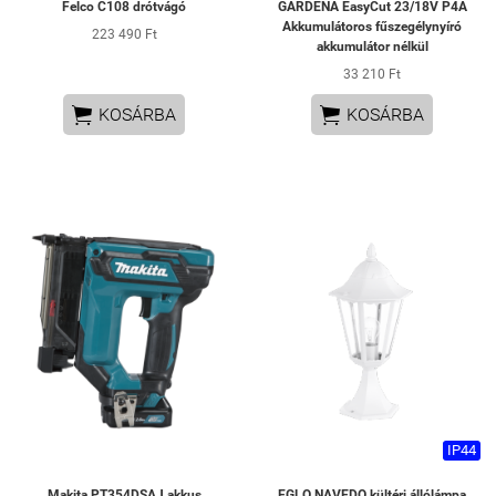
Felco C108 drótvágó
GARDENA EasyCut 23/18V P4A
Akkumulátoros fűszegélynyíró
223 490 Ft
akkumulátor nélkül
33 210 Ft


KOSÁRBA
KOSÁRBA
IP44
Makita PT354DSAJ akkus
EGLO NAVEDO kültéri állólámpa