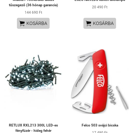
tűszegező (36 hónap garancia)
20 490 Ft
144 690 Ft


KOSÁRBA
KOSÁRBA
RETLUX RXL213 300L LED-es
Felco 503 svájci bicska
fényfüzér - hideg fehér
17 490 Ft