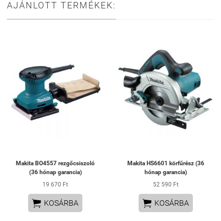
AJÁNLOTT TERMÉKEK:
Makita BO4557 rezgőcsiszoló
Makita HS6601 körfűrész (36
(36 hónap garancia)
hónap garancia)
19 670 Ft
52 590 Ft


KOSÁRBA
KOSÁRBA