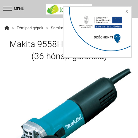


MENÜ
X

»
Fémipari gépek
»
Sarokcsiszolók
»
125mm
Makita 9558HNR sarokcsiszoló
(36 hónap garancia)