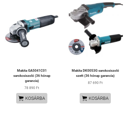
Makita GA5041C01
Makita DK0053G sarokcsiszoló
sarokcsiszoló (36 hónap
szett (36 hónap garancia)
garancia)
87 690 Ft
78 890 Ft


KOSÁRBA
KOSÁRBA