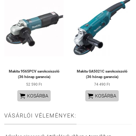
Makita 9565PCV sarokcsiszoló
Makita GA5021C sarokcsiszoló
(36 hónap garancia)
(36 hónap garancia)
52 590 Ft
74 490 Ft


KOSÁRBA
KOSÁRBA
VÁSÁRLÓI VÉLEMÉNYEK: