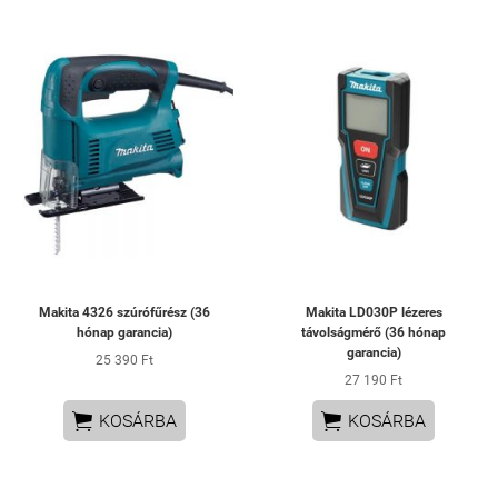
Makita 4326 szúrófűrész (36
Makita LD030P lézeres
hónap garancia)
távolságmérő (36 hónap
garancia)
25 390 Ft
27 190 Ft


KOSÁRBA
KOSÁRBA