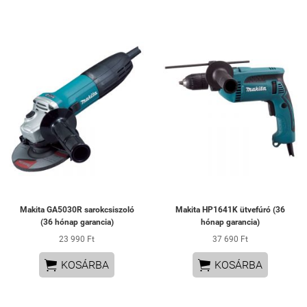
Makita GA5030R sarokcsiszoló
Makita HP1641K ütvefúró (36
(36 hónap garancia)
hónap garancia)
23 990 Ft
37 690 Ft


KOSÁRBA
KOSÁRBA