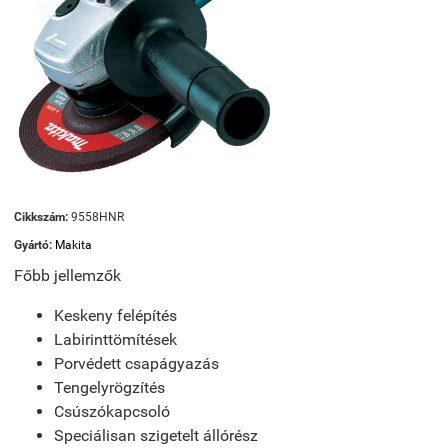
Cikkszám:
9558HNR
Gyártó:
Makita
Főbb jellemzők
Keskeny felépítés
Labirinttömítések
Porvédett csapágyazás
Tengelyrögzítés
Csúszókapcsoló
Speciálisan szigetelt állórész