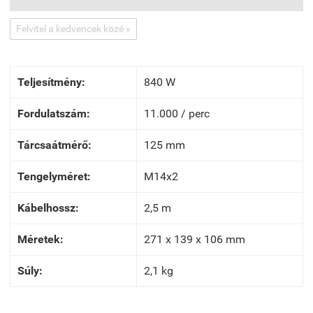
Felvitel a kedvencek közé »
Teljesítmény:
840 W
Fordulatszám:
11.000 / perc
Tárcsaátmérő:
125 mm
Tengelyméret:
M14x2
Kábelhossz:
2,5 m
Méretek:
271 x 139 x 106 mm
Súly:
2,1 kg