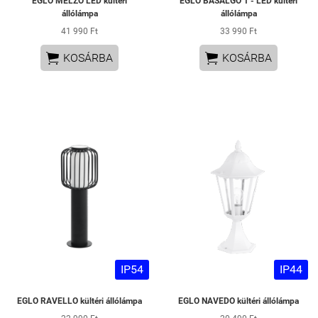
EGLO MELZO LED kültéri
EGLO BASALGO 1 - LED kültéri
állólámpa
állólámpa
41 990 Ft
33 990 Ft


KOSÁRBA
KOSÁRBA
IP54
IP44
EGLO RAVELLO kültéri állólámpa
EGLO NAVEDO kültéri állólámpa