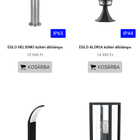
IP65
IP44
EGLO HELSINKI kültéri állólámpa
EGLO ALORIA kültéri állólámpa
10 990 Ft
14 990 Ft


KOSÁRBA
KOSÁRBA