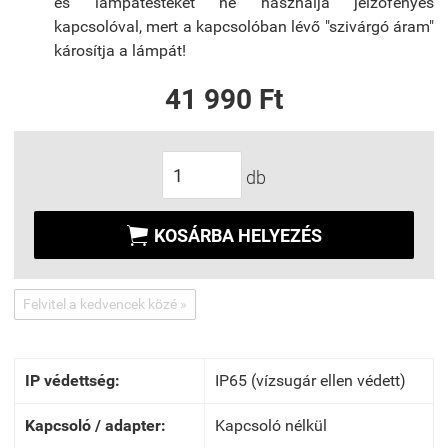
es lámpatesteket ne használja jelzőfényes
kapcsolóval, mert a kapcsolóban lévő "szivárgó áram"
károsítja a lámpát!
41 990 Ft
db

KOSÁRBA HELYEZÉS
Felvitel a kedvencek közé »
IP védettség:
IP65 (vízsugár ellen védett)
Kapcsoló / adapter:
Kapcsoló nélkül