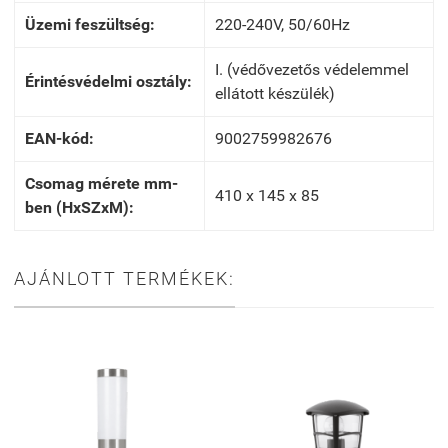
Üzemi feszültség:
220-240V, 50/60Hz
I. (védővezetős védelemmel
Érintésvédelmi osztály:
ellátott készülék)
EAN-kód:
9002759982676
Csomag mérete mm-
410 x 145 x 85
ben (HxSZxM):
AJÁNLOTT TERMÉKEK: