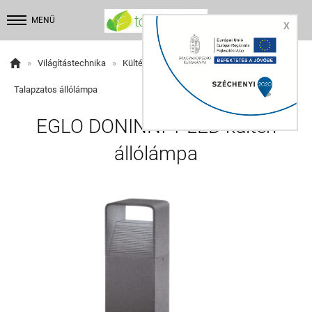


MENÜ
X

»
Világítástechnika
»
Kültéri lámpák
»
Kültéri állólámpák
»
Talapzatos állólámpa
EGLO DONINNI 1 LED kültéri
állólámpa