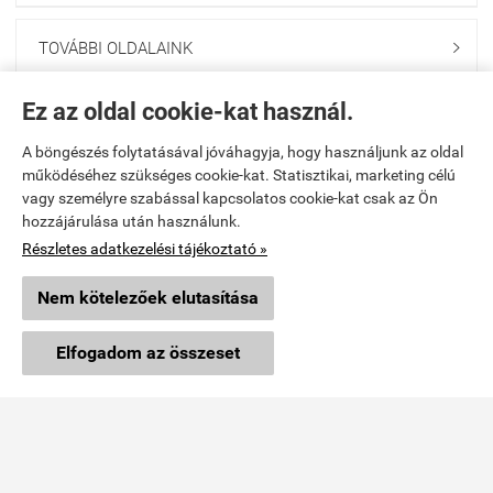
TOVÁBBI OLDALAINK

Ez az oldal cookie-kat használ.
Navigáció

A böngészés folytatásával jóváhagyja, hogy használjunk az oldal
Saját fiók
működéséhez szükséges cookie-kat. Statisztikai, marketing célú

vagy személyre szabással kapcsolatos cookie-kat csak az Ön
hozzájárulása után használunk.
Együttműködés

Részletes adatkezelési tájékoztató »
Üzemeltető
Nem kötelezőek elutasítása
×
Ajánlott termék
Vibi Kft.
EGLO HELSINKI kültéri állólámpa
Elfogadom az összeset
9024 Győr, Malomszéki u. 3-5.
Részletek »
TELEFON: 06 96 444 600
E-mail: info@vibi.hu
Facebook