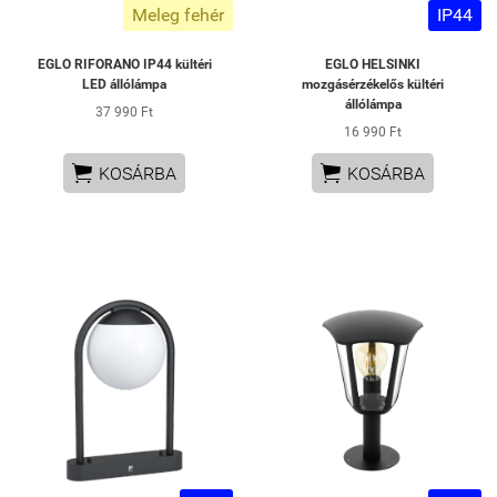
Meleg fehér
IP44
EGLO RIFORANO IP44 kültéri
EGLO HELSINKI
LED állólámpa
mozgásérzékelős kültéri
állólámpa
37 990 Ft
16 990 Ft


KOSÁRBA
KOSÁRBA