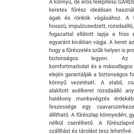
A könnyű, de erős felépítésű GAR
keretes fűrész ideálisan haszná
ágak és rönkök vágásához. A
hosszú, impulzusedzett, rozsdaálló,
fogazattal ellátott lapja a friss
egyaránt kiválóan vágja. A keret az
hogy a fűrészelés szűk helyen is 
biztonságos legyen. Az 
komfortmarkolat és a másodlagos 
elején garantálják a biztonságos f
könnyű vezetését. A stabil, csa
alakított acélkeret rozsdaálló an
hatékony munkavégzés érdekéb
feszessége egy csavarszerkeze
állítható. A fűrészlap könnyedén, 
nélkül cserélhető. A fűrészlapv
szállítást és tárolást tesz lehetővé