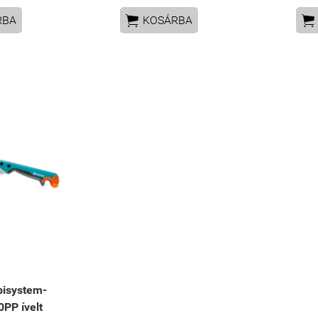


RBA
KOSÁRBA
isystem-
0PP ívelt