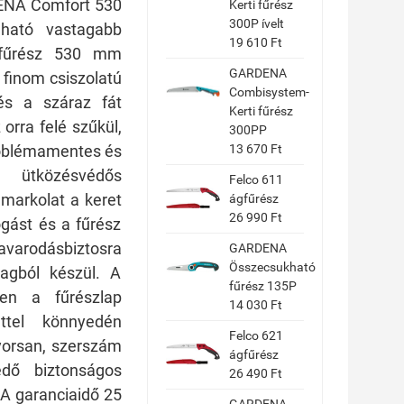
DENA Comfort 530
Kerti fűrész
300P ívelt
lható vastagabb
19 610 Ft
 fűrész 530 mm
GARDENA
 finom csiszolatú
Combisystem-
 és a száraz fát
Kerti fűrész
 orra felé szűkül,
300PP
problémamentes és
13 670 Ft
ütközésvédős
Felco 611
markolat a keret
ágfűrész
26 990 Ft
ogást és a fűrész
varodásbiztosra
GARDENA
Összecsukható
yagból készül. A
fűrész 135P
en a fűrészlap
14 030 Ft
ttel könnyedén
Felco 621
gyorsan, szerszám
ágfűrész
édő biztonságos
26 490 Ft
. A garanciaidő 25