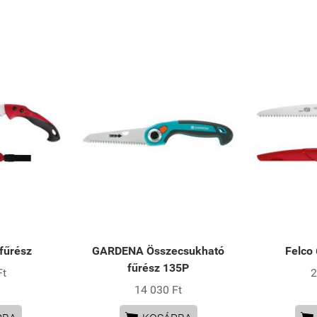
fűrész
GARDENA Összecsukható
Felco
fűrész 135P
Ft
2
14 030 Ft