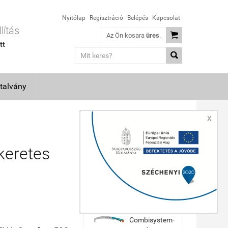
Nyitólap
Regisztráció
Belépés
Kapcsolat
lítás

Az Ön kosara
üres
.
tt

talvány
X
TOP TERMÉKEK
eretes
Felco 600
becsukható
bicskafűrész
13 990 Ft
GARDENA
Combisystem-