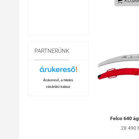

KOSÁ
PARTNERÜNK
Árukereső, a hiteles
vásárlási kalauz
Felco 640 ág
28 490 