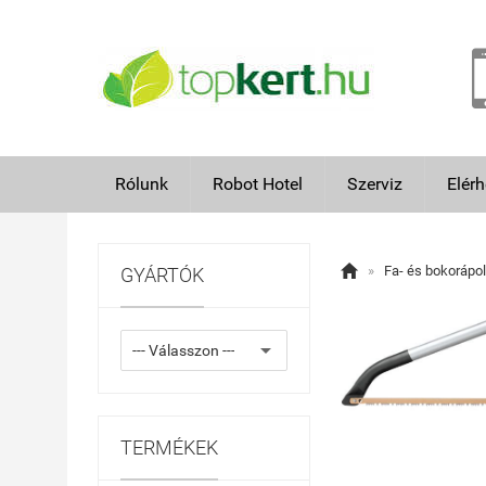
Rólunk
Robot Hotel
Szerviz
Elér

»
Fa- és bokorápo
GYÁRTÓK
TERMÉKEK