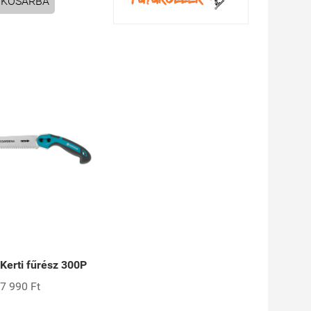
KOSÁRBA
erti fűrész 300P
7 990 Ft