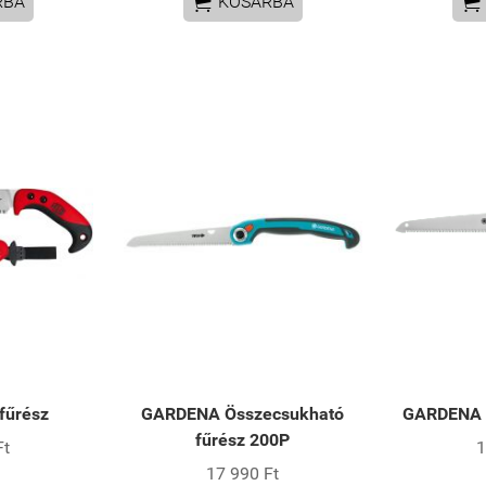


RBA
KOSÁRBA
fűrész
GARDENA Összecsukható
GARDENA K
fűrész 200P
Ft
1
17 990 Ft