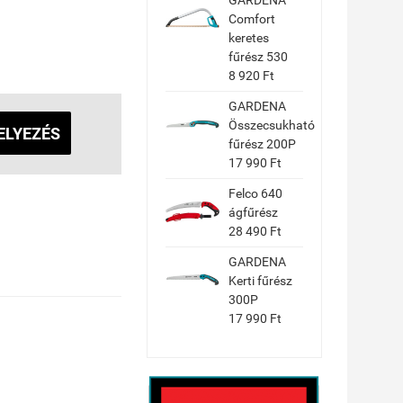
GARDENA
Comfort
keretes
fűrész 530
8 920 Ft
GARDENA
Összecsukható
ELYEZÉS
fűrész 200P
17 990 Ft
Felco 640
ágfűrész
28 490 Ft
GARDENA
Kerti fűrész
300P
17 990 Ft