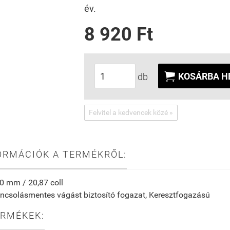
év.
8 920 Ft

KOSÁRBA H
db
Felvitel a kedvencek közé »
ORMÁCIÓK A TERMÉKRŐL:
0 mm / 20,87 coll
ncsolásmentes vágást biztosító fogazat, Keresztfogazású
ERMÉKEK: