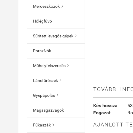
Mérőeszközök

Hőlégfúvó
Sűrített levegős gépek

Porszívók
Műhelyfelszerelés

Láncfűrészek

TOVÁBBI INF
Gyepápolás

Kés hossza
53
Magasgazvágók
Fogazat
Ro
AJÁNLOTT T
Fűkaszák
