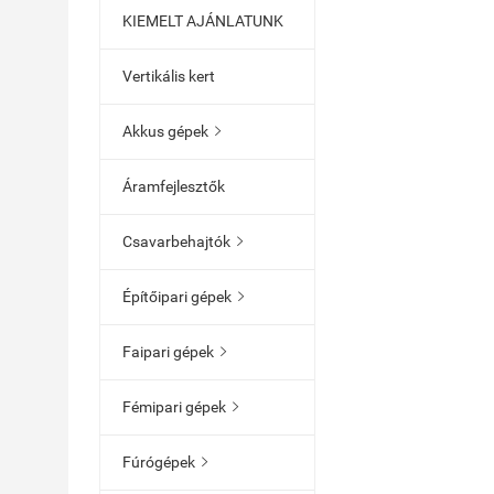
KIEMELT AJÁNLATUNK
Vertikális kert
Akkus gépek

Áramfejlesztők
Csavarbehajtók

Építőipari gépek

Faipari gépek

Fémipari gépek

Fúrógépek
