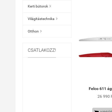
Kerti bútorok

Világítástechnika

Otthon

CSATLAKOZZ!
Felco 611 ág
26 990 