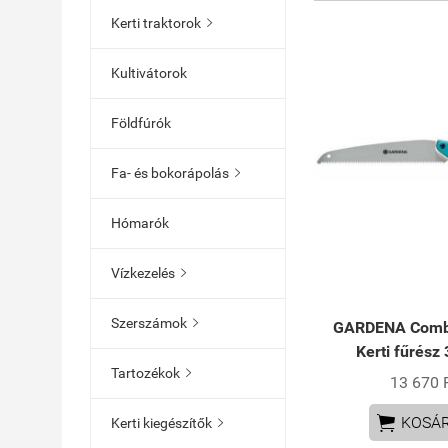
Kerti traktorok

Kultivátorok
Földfúrók
Fa- és bokorápolás

Hómarók
Vízkezelés

Szerszámok

GARDENA Comb
Kerti fűrész
Tartozékok

13 670 

KOSÁ
Kerti kiegészítők
