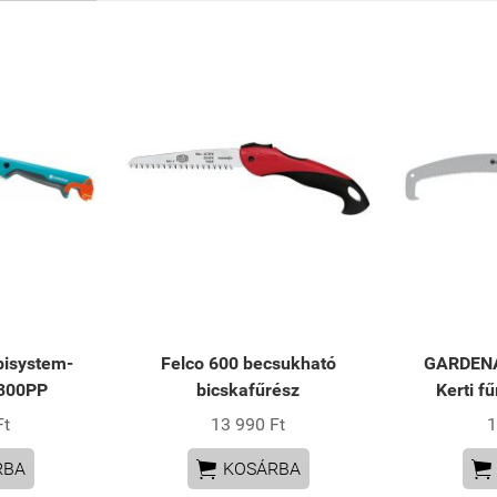
isystem-
Felco 600 becsukható
GARDENA
 300PP
bicskafűrész
Kerti f
Ft
13 990 Ft
1


RBA
KOSÁRBA