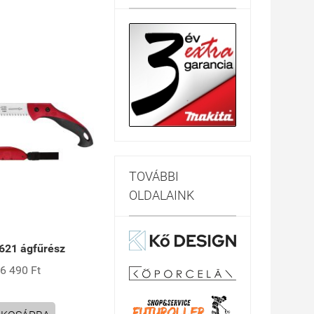
TOVÁBBI
OLDALAINK
 621 ágfűrész
6 490 Ft