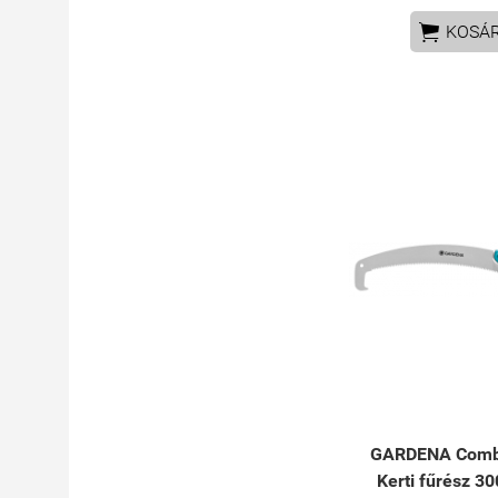

KOSÁ
GARDENA Comb
Kerti fűrész 30