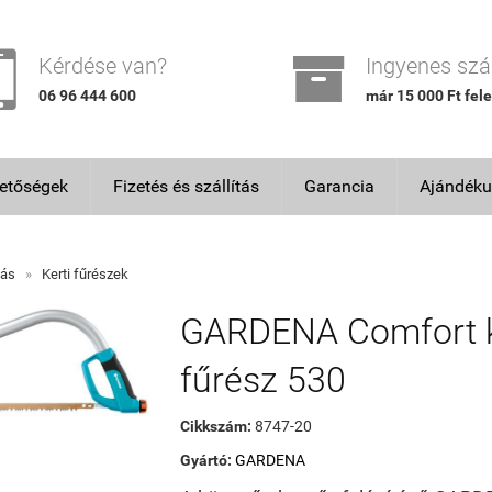


Kérdése van?
Ingyenes szál
06 96 444 600
már 15 000 Ft fele
hetőségek
Fizetés és szállítás
Garancia
Ajándéku
lás
»
Kerti fűrészek
GARDENA Comfort k
fűrész 530
Cikkszám:
8747-20
Gyártó:
GARDENA