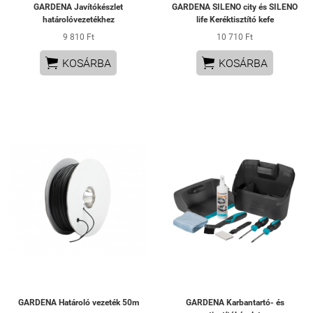
GARDENA Javítókészlet
GARDENA SILENO city és SILENO
határolóvezetékhez
life Keréktisztító kefe
9 810 Ft
10 710 Ft


KOSÁRBA
KOSÁRBA
GARDENA Határoló vezeték 50m
GARDENA Karbantartó- és