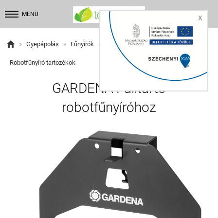


MENÜ
X

»
Gyepápolás
»
Fűnyírók
»
Robotfűnyírók
»
Robotfűnyíró tartozékok
GARDENA Falitartó
robotfűnyíróhoz