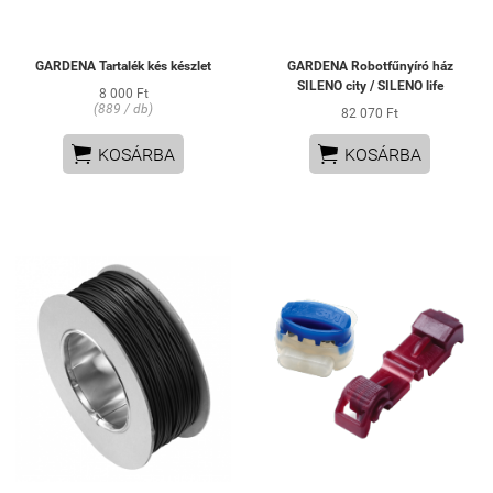
GARDENA Tartalék kés készlet
GARDENA Robotfűnyíró ház
SILENO city / SILENO life
8 000 Ft
(889 / db)
82 070 Ft


KOSÁRBA
KOSÁRBA