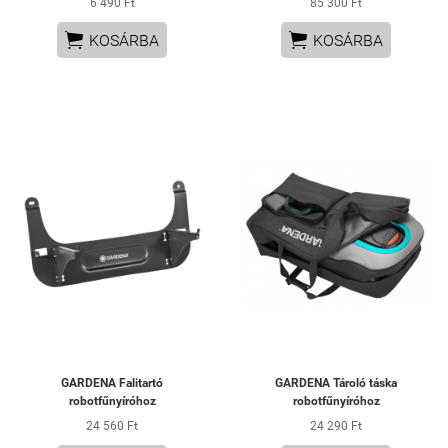
6 490 Ft
85 300 Ft


KOSÁRBA
KOSÁRBA
GARDENA Falitartó
GARDENA Tároló táska
robotfűnyíróhoz
robotfűnyíróhoz
24 560 Ft
24 290 Ft