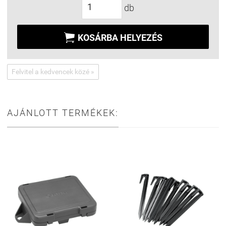
db

KOSÁRBA HELYEZÉS
Felvitel a kedvencek közé »
AJÁNLOTT TERMÉKEK: