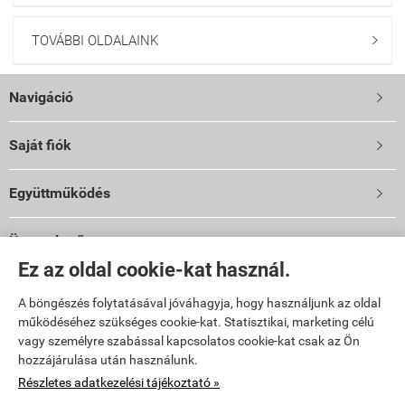
TOVÁBBI OLDALAINK

Navigáció

Saját fiók

Együttműködés

Üzemeltető
Ez az oldal cookie-kat használ.
Vibi Kft.
9024 Győr, Malomszéki u. 3-5.
A böngészés folytatásával jóváhagyja, hogy használjunk az oldal
TELEFON: 06 96 444 600
működéséhez szükséges cookie-kat. Statisztikai, marketing célú
E-mail: info@vibi.hu
vagy személyre szabással kapcsolatos cookie-kat csak az Ön
hozzájárulása után használunk.
Facebook
Részletes adatkezelési tájékoztató »