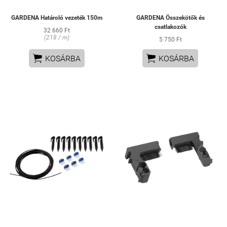
GARDENA Határoló vezeték 150m
GARDENA Összekötők és
csatlakozók
32 660 Ft
(218 / m)
5 750 Ft


KOSÁRBA
KOSÁRBA