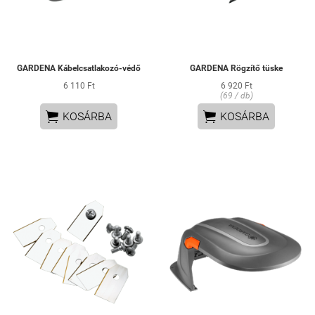
GARDENA Kábelcsatlakozó-védő
GARDENA Rögzítő tüske
6 110 Ft
6 920 Ft
(69 / db)


KOSÁRBA
KOSÁRBA