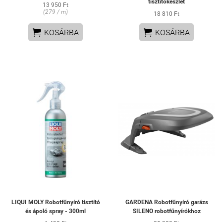
tisztítókészlet
13 950 Ft
(279 / m)
18 810 Ft


KOSÁRBA
KOSÁRBA
LIQUI MOLY Robotfűnyíró tisztító
GARDENA Robotfűnyíró garázs
és ápoló spray - 300ml
SILENO robotfűnyírókhoz