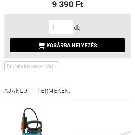
9 390 Ft
db

KOSÁRBA HELYEZÉS
Felvitel a kedvencek közé »
AJÁNLOTT TERMÉKEK: