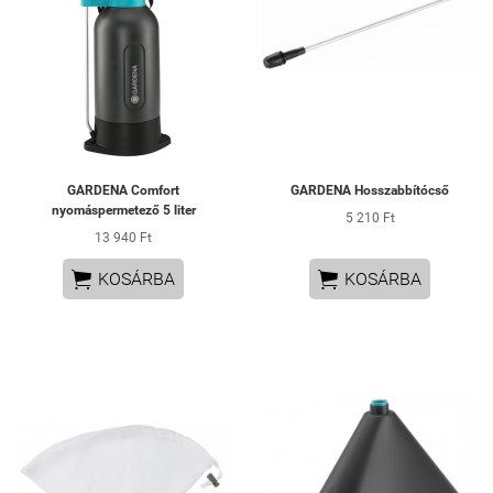
GARDENA Comfort
GARDENA Hosszabbítócső
nyomáspermetező 5 liter
5 210 Ft
13 940 Ft


KOSÁRBA
KOSÁRBA