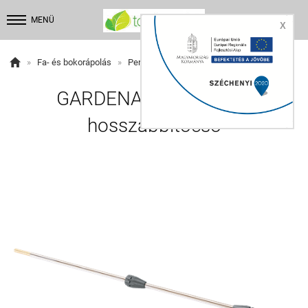


MENÜ
X

»
Fa- és bokorápolás
»
Permetezők
»
Permetező tartozékok
GARDENA Teleszkópos
hosszabbítócső