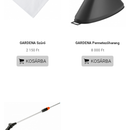
GARDENA Szűrő
GARDENA Permetezőharang
2 150 Ft
8 000 Ft


KOSÁRBA
KOSÁRBA