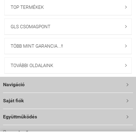
TOP TERMÉKEK

GLS CSOMAGPONT

TÖBB MINT GARANCIA...!!

TOVÁBBI OLDALAINK

Navigáció

Saját fiók

Együttműködés

Üzemeltető