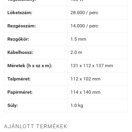
Löketszám:
28.000 / perc
Rezgésszám:
14.000 / perc
Rezgőkör:
1.5 mm
Kábelhossz:
2.0 m
Méretek (h x sz x m):
131 x 112 x 137 mm
Talpméret:
112 x 102 mm
Papírméret:
114 x 140 mm
Súly:
1.0 kg
AJÁNLOTT TERMÉKEK: