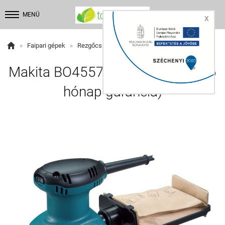


MENÜ
X

»
Faipari gépek
»
Rezgőcsiszoló
Makita BO4557 rezgőcsiszoló (36
hónap garancia)