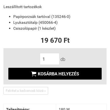
Leszállított tartozékok
Papírporzsák tartóval (135246-0)
Lyukasztótalp (450066-4)
Csiszolópapír (1 készlet)
19 670 Ft
db

KOSÁRBA HELYEZÉS
Felvitel a kedvencek közé »
Teljesítmény:
180 W