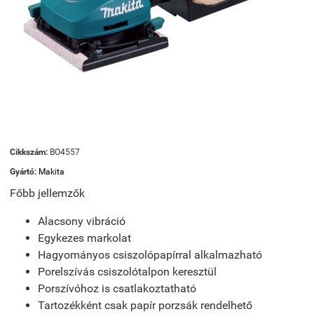
Cikkszám:
BO4557
Gyártó:
Makita
Főbb jellemzők
Alacsony vibráció
Egykezes markolat
Hagyományos csiszolópapírral alkalmazható
Porelszívás csiszolótalpon keresztül
Porszívóhoz is csatlakoztatható
Tartozékként csak papír porzsák rendelhető