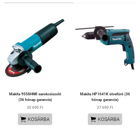
Makita 9558HNR sarokcsiszoló
Makita HP1641K ütvefúró (36
(36 hónap garancia)
hónap garancia)
30 690 Ft
37 690 Ft


KOSÁRBA
KOSÁRBA