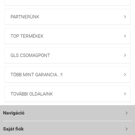
PARTNERÜNK

TOP TERMÉKEK

GLS CSOMAGPONT

TÖBB MINT GARANCIA...!!

TOVÁBBI OLDALAINK

Navigáció

Saját fiók
