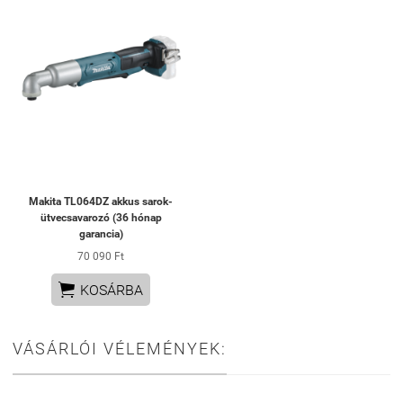
Makita TL064DZ akkus sarok-
ütvecsavarozó (36 hónap
garancia)
70 090 Ft

KOSÁRBA
VÁSÁRLÓI VÉLEMÉNYEK: