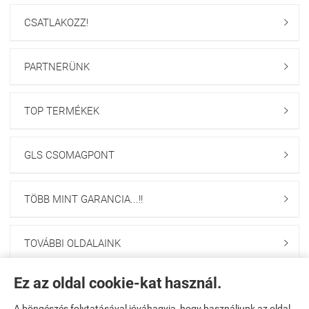
CSATLAKOZZ!

PARTNERÜNK

TOP TERMÉKEK

GLS CSOMAGPONT

TÖBB MINT GARANCIA...!!

TOVÁBBI OLDALAINK

Ez az oldal cookie-kat használ.
Navigáció

A böngészés folytatásával jóváhagyja, hogy használjunk az oldal