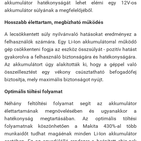
akkumulátor hatékonyságát lehet elérni egy 12V-os
akkumulátor súlyának a megfelelőjéből.
Hosszabb élettartam, megbízható működés
A lecsökkentett súly nyilvánvaló hatásokat eredményez a
felhasználók számára. Egy Li-Ion akkumulátorral működő
gép csökkenteni fogja az eszköz összsúlyát - pozitív hatást
gyakorolva a felhasználó biztonságára és hatékonyságára.
Az akkumulátort úgy alakították ki, hogy a géppel való
összeillesztést egy vékony csúsztatható befogadófej
biztosítja, mely maximális biztonságot nyújt.
Optimális töltési folyamat
Néhány feltöltési folyamat segít az akkumulátor
élettartamának megnövelésében és ugyanakkor a
hatékonyság megtartásában. Az optimális töltési
folyamatnak köszönhetően a Makita 430%-al több
munkaidőt tudhat magáénak minden Li-Ion akkumulátor