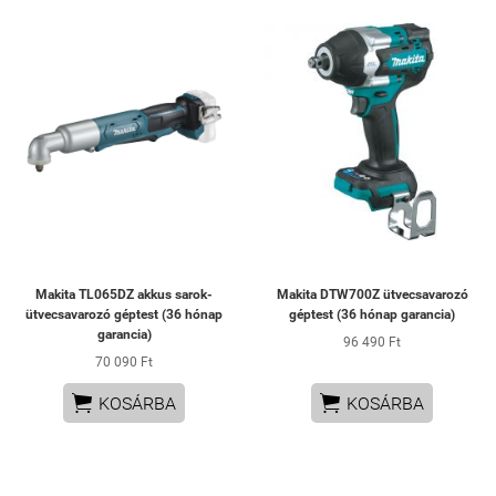
Makita TL065DZ akkus sarok-
Makita DTW700Z ütvecsavarozó
ütvecsavarozó géptest (36 hónap
géptest (36 hónap garancia)
garancia)
96 490 Ft
70 090 Ft


KOSÁRBA
KOSÁRBA