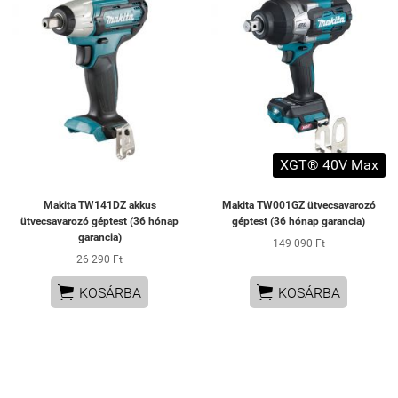
XGT® 40V Max
Makita TW141DZ akkus
Makita TW001GZ ütvecsavarozó
ütvecsavarozó géptest (36 hónap
géptest (36 hónap garancia)
garancia)
149 090 Ft
26 290 Ft


KOSÁRBA
KOSÁRBA