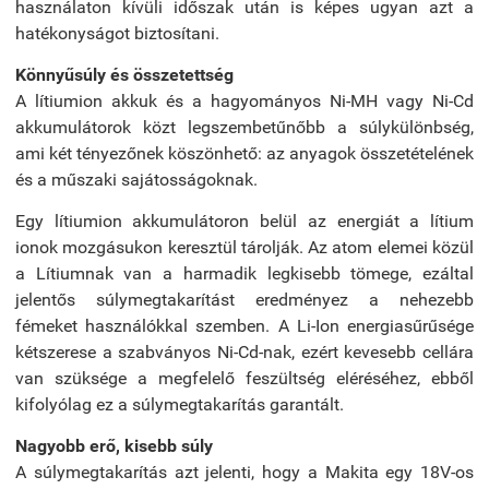
használaton kívüli időszak után is képes ugyan azt a
hatékonyságot biztosítani.
Könnyűsúly és összetettség
A lítiumion akkuk és a hagyományos Ni-MH vagy Ni-Cd
akkumulátorok közt legszembetűnőbb a súlykülönbség,
ami két tényezőnek köszönhető: az anyagok összetételének
és a műszaki sajátosságoknak.
Egy lítiumion akkumulátoron belül az energiát a lítium
ionok mozgásukon keresztül tárolják. Az atom elemei közül
a Lítiumnak van a harmadik legkisebb tömege, ezáltal
jelentős súlymegtakarítást eredményez a nehezebb
fémeket használókkal szemben. A Li-Ion energiasűrűsége
kétszerese a szabványos Ni-Cd-nak, ezért kevesebb cellára
van szüksége a megfelelő feszültség eléréséhez, ebből
kifolyólag ez a súlymegtakarítás garantált.
Nagyobb erő, kisebb súly
A súlymegtakarítás azt jelenti, hogy a Makita egy 18V-os