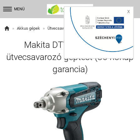


MENÜ
X

»
Akkus gépek
»
Ütvecsavarozó
Makita DTW190Z akkus
ütvecsavarozó géptest (36 hónap
garancia)