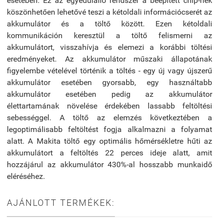
esetében. Ez az egyedülálló rendszer a beépített chip-nek
köszönhetően lehetővé teszi a kétoldali információcserét az
akkumulátor és a töltő között. Ezen kétoldali
kommunikáción keresztül a töltő felismerni az
akkumulátort, visszahívja és elemezi a korábbi töltési
eredményeket. Az akkumulátor műszaki állapotának
figyelembe vételével történik a töltés - egy új vagy újszerű
akkumulátor esetében gyorsabb, egy használtabb
akkumulátor esetében pedig az akkumulátor
élettartamának növelése érdekében lassabb feltöltési
sebességgel. A töltő az elemzés következtében a
legoptimálisabb feltöltést fogja alkalmazni a folyamat
alatt. A Makita töltő egy optimális hőmérsékletre hűti az
akkumulátort a feltöltés 22 perces ideje alatt, amit
hozzájárul az akkumulátor 430%-al hosszabb munkaidő
eléréséhez.
AJÁNLOTT TERMÉKEK: