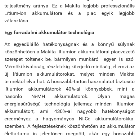
teljesítmény aránya. Ez a Makita legjobb professzionális
Lítium-Ion akkumulátora és a piac egyik legjobb
választása.
Egy forradalmi akkumulátor technológia
Az egyedülálló hatékonyságnak és a könnyű súlynak
köszönhetően a Makita lítiumion akkumulátorai piacvezető
szerepet töltenek be, bármilyen munkáról legyen is szó.
Mérnöki kiválóság, részletekig kiterjedő minőség jellemzi az
új lítiumion akkumulátorokat, melyet minden Makita
terméktől elvárhat. A hosszabb-tartós használatot biztosító
lítiumion akkumulátorok 40%-al könnyebbek, mint a
hasonló Ni-MH akkumulátorok. Olyan magas
energiasűrűségű technológia jellemez minden lítiumion
akkumulátort, ami 430%-al nagyobb hatékonyságot
eredményez a hagyományos Ni-Cd akkumulátorokkal
szemben. A fejlesztéseknek köszönhetően az akkumulátor
élettartama is jelentősen megnőtt, akár egy hosszabb