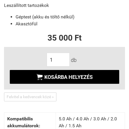
Leszállított tartozékok
Géptest (akku és töltő nélkül)
Akasztófül
35 000 Ft
db

KOSÁRBA HELYEZÉS
Felvitel a kedvencek közé »
Kompatibilis
5.0 Ah / 4.0 Ah / 3.0 Ah / 2.0
akkumulátorok:
Ah / 1.5 Ah