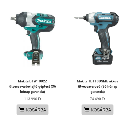
Makita DTW1002Z
Makita TD110DSME akkus
ütvecsavarbehajtó géptest (36
ütvecsavarozó (36 hónap
hónap garancia)
garancia)
113 990 Ft
74 490 Ft


KOSÁRBA
KOSÁRBA