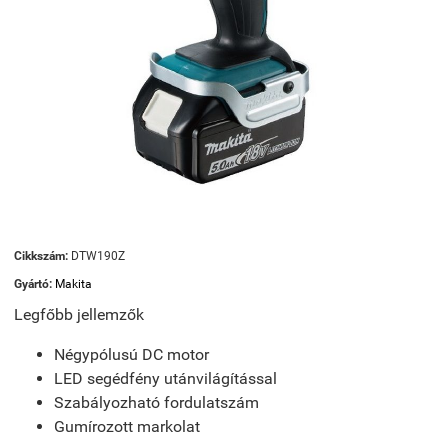
Cikkszám:
DTW190Z
Gyártó:
Makita
Legfőbb jellemzők
Négypólusú DC motor
LED segédfény utánvilágítással
Szabályozható fordulatszám
Gumírozott markolat