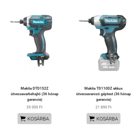
Makita DTD152Z
Makita TD110DZ akkus
ütvecsavarbehajtó (36 hónap
ütvecsavarozó géptest (36 hónap
garancia)
garancia)
35 000 Ft
21 890 Ft


KOSÁRBA
KOSÁRBA