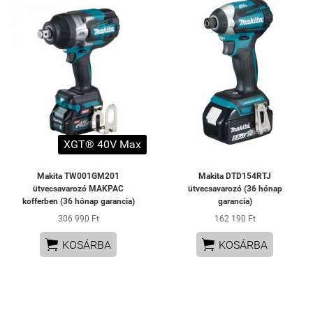
XGT® 40V Max
Makita TW001GM201
Makita DTD154RTJ
ütvecsavarozó MAKPAC
ütvecsavarozó (36 hónap
kofferben (36 hónap garancia)
garancia)
306 990 Ft
162 190 Ft


KOSÁRBA
KOSÁRBA