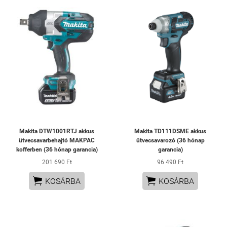
Makita DTW1001RTJ akkus
Makita TD111DSME akkus
ütvecsavarbehajtó MAKPAC
ütvecsavarozó (36 hónap
kofferben (36 hónap garancia)
garancia)
201 690 Ft
96 490 Ft


KOSÁRBA
KOSÁRBA