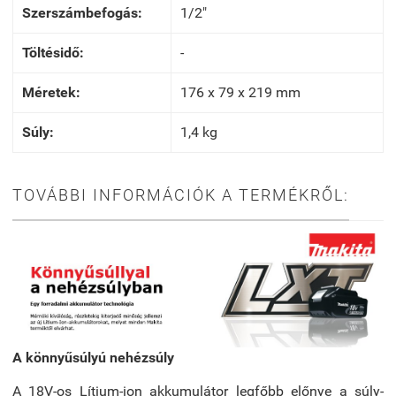
Szerszámbefogás:
1/2"
Töltésidő:
-
Méretek:
176 x 79 x 219 mm
Súly:
1,4 kg
TOVÁBBI INFORMÁCIÓK A TERMÉKRŐL:
A könnyűsúlyú nehézsúly
A 18V-os Lítium-ion akkumulátor legfőbb előnye a súly-