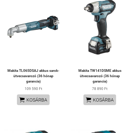
Makita TL065DSAJ akkus sarok-
Makita TW141DSME akkus
ütvecsavarozó (36 hónap
ütvecsavarozó (36 hónap
garancia)
garancia)
109 590 Ft
78 890 Ft


KOSÁRBA
KOSÁRBA