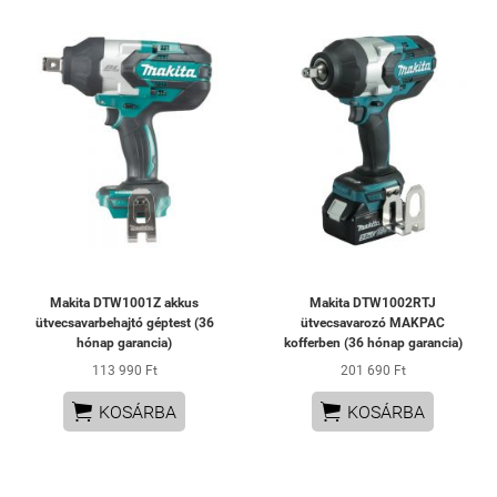
Makita DTW1001Z akkus
Makita DTW1002RTJ
ütvecsavarbehajtó géptest (36
ütvecsavarozó MAKPAC
hónap garancia)
kofferben (36 hónap garancia)
113 990 Ft
201 690 Ft


KOSÁRBA
KOSÁRBA