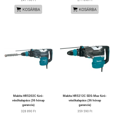
241 190 Ft
271 890 Ft


KOSÁRBA
KOSÁRBA
Makita HR5202C fúró-
Makita HR5212C SDS-Max fúró-
vésőkalapács (36 hónap
vésőkalapács (36 hónap
garancia)
garancia)
328 890 Ft
359 590 Ft