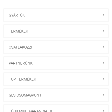
GYÁRTÓK

TERMÉKEK

CSATLAKOZZ!

PARTNERÜNK

TOP TERMÉKEK

GLS CSOMAGPONT

TÖBB MINT GARANCIA...!!
