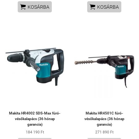


KOSÁRBA
KOSÁRBA
Makita HR4002 SDS-Max fúró-
Makita HR4501C fúró-
vésőkalapács (36 hónap
vésőkalapács (36 hónap
garancia)
garancia)
184 190 Ft
271 890 Ft