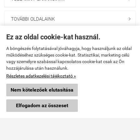
TOVÁBBI OLDALAINK

Ez az oldal cookie-kat használ.
Navigáció

A böngészés folytatásával jóváhagyja, hogy használjunk az oldal
Saját fiók
működéséhez szükséges cookie-kat. Statisztikai, marketing célú

vagy személyre szabással kapcsolatos cookie-kat csak az Ön
hozzájárulása után használunk.
Együttműködés

Részletes adatkezelési tájékoztató »
Üzemeltető
Nem kötelezőek elutasítása
×
Ajánlott termék
Vibi Kft.
Makita HR4003C fúró-vésőkalapács (36 hónap garancia)
Elfogadom az összeset
9024 Győr, Malomszéki u. 3-5.
Részletek »
TELEFON: 06 96 444 600
E-mail: info@vibi.hu
Facebook