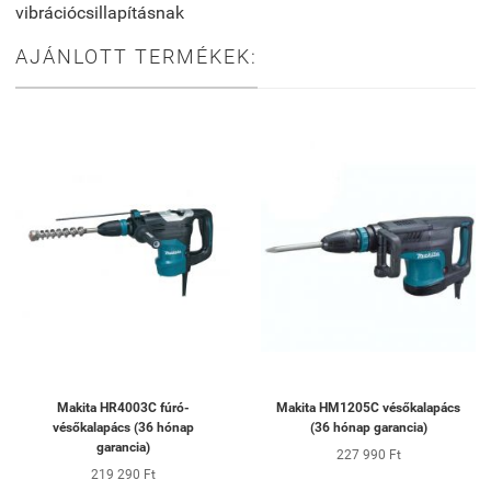
vibrációcsillapításnak
AJÁNLOTT TERMÉKEK:
Makita HR4003C fúró-
Makita HM1205C vésőkalapács
vésőkalapács (36 hónap
(36 hónap garancia)
garancia)
227 990 Ft
219 290 Ft