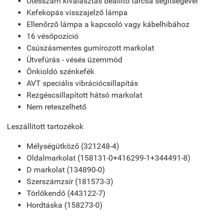
Ütésszám kiválasztás beállító tárcsa segítségével
Kefekopás visszajelző lámpa
Ellenőrző lámpa a kapcsoló vagy kábelhibához
16 vésőpozíció
Csúszásmentes gumírozott markolat
Ütvefúrás - vésés üzemmód
Önkioldó szénkefék
AVT speciális vibrációcsillapítás
Rezgéscsillapított hátsó markolat
Nem reteszelhető
Leszállított tartozékok
Mélységütköző (321248-4)
Oldalmarkolat (158131-0+416299-1+344491-8)
D markolat (134890-0)
Szerszámzsír (181573-3)
Törlőkendő (443122-7)
Hordtáska (158273-0)