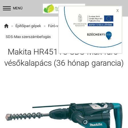


MENÜ
X

»
Építőipari gépek
»
Fúró-vésőkalapács
»
SDS-Max szerszámbefogás
Makita HR4511C SDS-Max fúró-
vésőkalapács (36 hónap garancia)