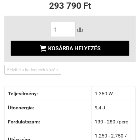
293 790 Ft
db

KOSÁRBA HELYEZÉS
Felvitel a kedvencek közé »
Teljesítmény:
1.350 W
Ütőenergia:
9,4 J
Fordulatszám:
130 - 280 /perc
1.250 - 2.750 /
Ütésszám: