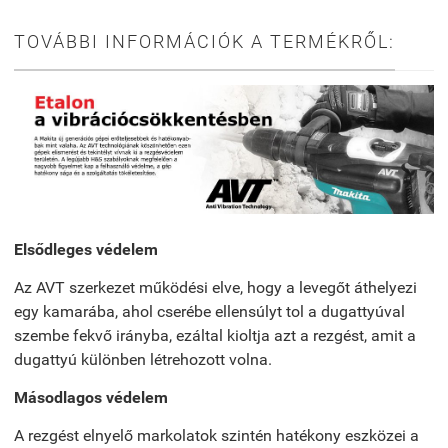
TOVÁBBI INFORMÁCIÓK A TERMÉKRŐL:
Elsődleges védelem
Az AVT szerkezet működési elve, hogy a levegőt áthelyezi
egy kamarába, ahol cserébe ellensúlyt tol a dugattyúval
szembe fekvő irányba, ezáltal kioltja azt a rezgést, amit a
dugattyú különben létrehozott volna.
Másodlagos védelem
A rezgést elnyelő markolatok szintén hatékony eszközei a