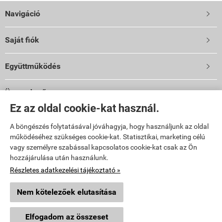
Navigáció

Saját fiók

Együttműködés

Üzemeltető
Ez az oldal cookie-kat használ.
Vibi Kft.
9024 Győr, Malomszéki u. 3-5.
A böngészés folytatásával jóváhagyja, hogy használjunk az oldal
TELEFON: 06 96 444 600
működéséhez szükséges cookie-kat. Statisztikai, marketing célú
E-mail: info@vibi.hu
vagy személyre szabással kapcsolatos cookie-kat csak az Ön
hozzájárulása után használunk.
Facebook
Részletes adatkezelési tájékoztató »
Nem kötelezőek elutasítása
topkert.hu -
Vibi Kft.
-
ÁSZF
-
Adatkezelési tájékoztató
Elfogadom az összeset
Webáruház készítés
a StartÜzlettel.