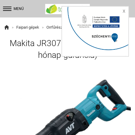


MENÜ
X

»
Faipari gépek
»
Orrfűrész
Makita JR3070CT orrfűrész (36
hónap garancia)