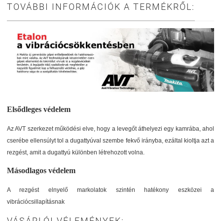
TOVÁBBI INFORMÁCIÓK A TERMÉKRŐL:
Elsődleges védelem
Az AVT szerkezet működési elve, hogy a levegőt áthelyezi egy kamrába, ahol
cserébe ellensúlyt tol a dugattyúval szembe fekvő irányba, ezáltal kioltja azt a
rezgést, amit a dugattyú különben létrehozott volna.
Másodlagos védelem
A rezgést elnyelő markolatok szintén hatékony eszközei a
vibrációcsillapításnak
VÁSÁRLÓI VÉLEMÉNYEK: