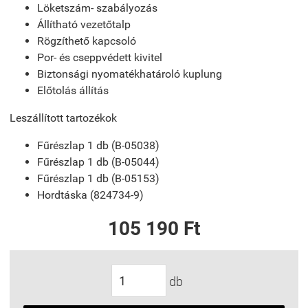
Löketszám- szabályozás
Állítható vezetőtalp
Rögzíthető kapcsoló
Por- és cseppvédett kivitel
Biztonsági nyomatékhatároló kuplung
Előtolás állítás
Leszállított tartozékok
Fűrészlap 1 db (B-05038)
Fűrészlap 1 db (B-05044)
Fűrészlap 1 db (B-05153)
Hordtáska (824734-9)
105 190 Ft
db