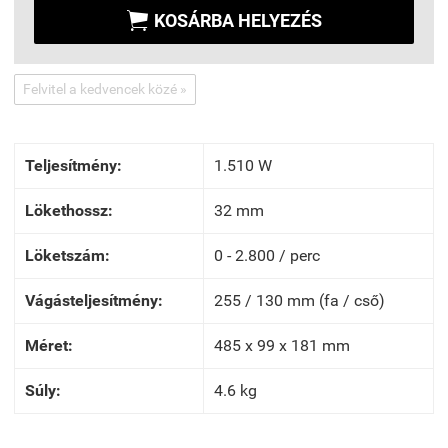

KOSÁRBA HELYEZÉS
Felvitel a kedvencek közé »
Teljesítmény:
1.510 W
Lökethossz:
32 mm
Löketszám:
0 - 2.800 / perc
Vágásteljesítmény:
255 / 130 mm (fa / cső)
Méret:
485 x 99 x 181 mm
Súly:
4.6 kg