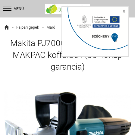


MENÜ
X

»
Faipari gépek
»
Maró
Makita PJ7000J lapostiplimaró
MAKPAC kofferben (36 hónap
garancia)