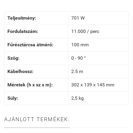
Teljesítmény:
701 W
Fordulatszám:
11.000 / perc
Fűrésztárcsa átmérő:
100 mm
Szög:
0 - 90 °
Kábelhossz:
2.5 m
Méretek (h x sz x m):
302 x 139 x 145 mm
Súly:
2,5 kg
AJÁNLOTT TERMÉKEK: