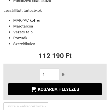
Porelszívó csatlakozó
Leszállított tartozékok
MAKPAC koffer
Marótárcsa
Vezető talp
Porzsák
Szerelőkulcs
112 190 Ft
db

KOSÁRBA HELYEZÉS
Felvitel a kedvencek közé »