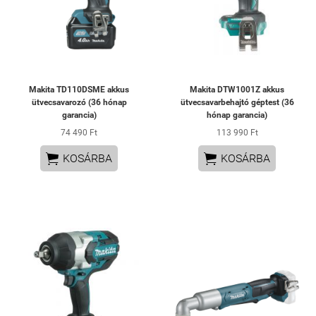
Makita TD110DSME akkus
Makita DTW1001Z akkus
ütvecsavarozó (36 hónap
ütvecsavarbehajtó géptest (36
garancia)
hónap garancia)
74 490 Ft
113 990 Ft


KOSÁRBA
KOSÁRBA