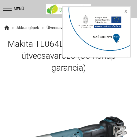


MENÜ
X

»
Akkus gépek
»
Ütvecsavarozó
Makita TL064DSAJ akkus sarok-
ütvecsavarozó (36 hónap
garancia)