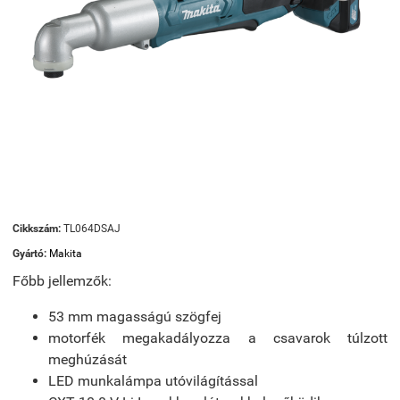
Cikkszám:
TL064DSAJ
Gyártó:
Makita
Főbb jellemzők:
53 mm magasságú szögfej
motorfék megakadályozza a csavarok túlzott
meghúzását
LED munkalámpa utóvilágítással