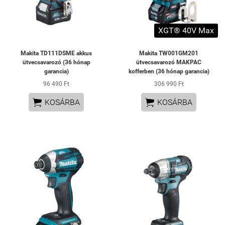
XGT® 40V Max
Makita TD111DSME akkus
Makita TW001GM201
ütvecsavarozó (36 hónap
ütvecsavarozó MAKPAC
garancia)
kofferben (36 hónap garancia)
96 490 Ft
306 990 Ft


KOSÁRBA
KOSÁRBA