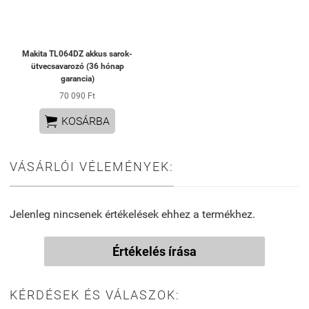
Makita TL064DZ akkus sarok-
ütvecsavarozó (36 hónap
garancia)
70 090 Ft

KOSÁRBA
VÁSÁRLÓI VÉLEMÉNYEK:
Jelenleg nincsenek értékelések ehhez a termékhez.
Értékelés írása
KÉRDÉSEK ÉS VÁLASZOK: