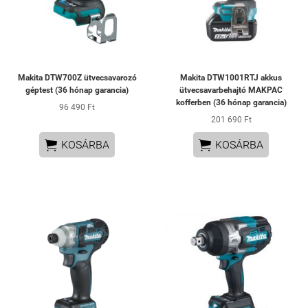
Makita DTW700Z ütvecsavarozó
Makita DTW1001RTJ akkus
géptest (36 hónap garancia)
ütvecsavarbehajtó MAKPAC
kofferben (36 hónap garancia)
96 490 Ft
201 690 Ft


KOSÁRBA
KOSÁRBA