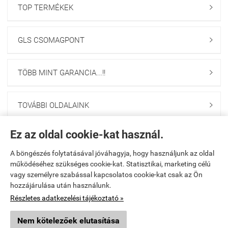
TOP TERMÉKEK

GLS CSOMAGPONT

TÖBB MINT GARANCIA...!!

TOVÁBBI OLDALAINK

Ez az oldal cookie-kat használ.
Navigáció

A böngészés folytatásával jóváhagyja, hogy használjunk az oldal
Saját fiók
működéséhez szükséges cookie-kat. Statisztikai, marketing célú

vagy személyre szabással kapcsolatos cookie-kat csak az Ön
hozzájárulása után használunk.
Együttműködés

Részletes adatkezelési tájékoztató »
Üzemeltető
Nem kötelezőek elutasítása
×
Ajánlott termék