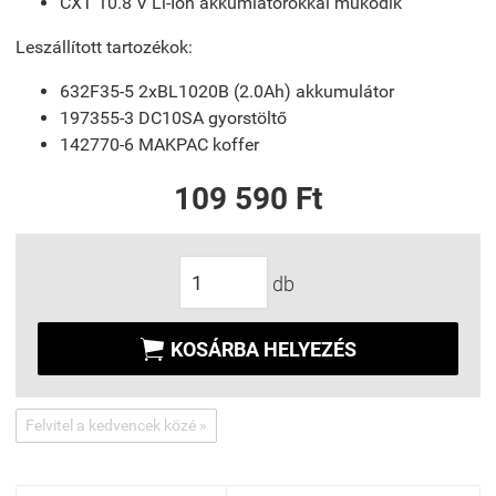
CXT 10.8 V Li-Ion akkumlátorokkal működik
Leszállított tartozékok:
632F35-5 2xBL1020B (2.0Ah) akkumulátor
197355-3 DC10SA gyorstöltő
142770-6 MAKPAC koffer
109 590 Ft
db

KOSÁRBA HELYEZÉS
Felvitel a kedvencek közé »