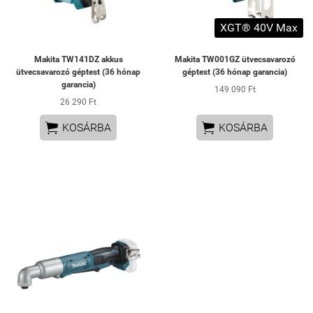
XGT® 40V Max
Makita TW141DZ akkus
Makita TW001GZ ütvecsavarozó
ütvecsavarozó géptest (36 hónap
géptest (36 hónap garancia)
garancia)
149 090 Ft
26 290 Ft


KOSÁRBA
KOSÁRBA