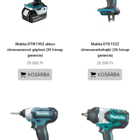
Makita DTW190Z akkus
Makita DTD152Z
ütvecsavarozó géptest (36 hónap
ütvecsavarbehajtó (36 hónap
garancia)
garancia)
35 000 Ft
35 000 Ft


KOSÁRBA
KOSÁRBA