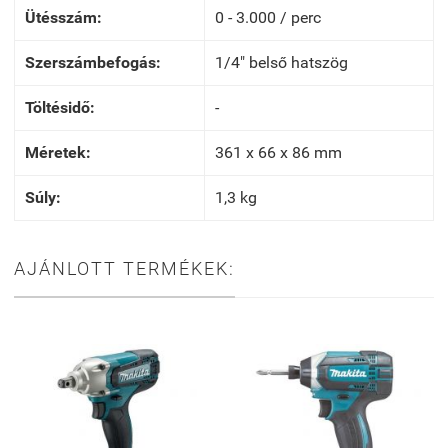
Ütésszám:
0 - 3.000 / perc
Szerszámbefogás:
1/4" belső hatszög
Töltésidő:
-
Méretek:
361 x 66 x 86 mm
Súly:
1,3 kg
AJÁNLOTT TERMÉKEK: