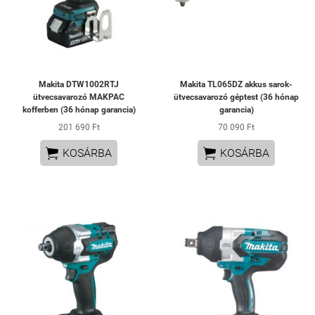
Makita DTW1002RTJ
Makita TL065DZ akkus sarok-
ütvecsavarozó MAKPAC
ütvecsavarozó géptest (36 hónap
kofferben (36 hónap garancia)
garancia)
201 690 Ft
70 090 Ft


KOSÁRBA
KOSÁRBA