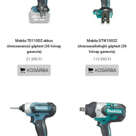
Makita TD110DZ akkus
Makita DTW1002Z
ütvecsavarozó géptest (36 hónap
ütvecsavarbehajtó géptest (36
garancia)
hónap garancia)
21 890 Ft
113 990 Ft


KOSÁRBA
KOSÁRBA