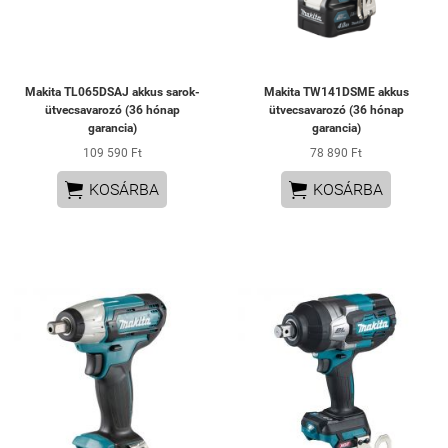
Makita TL065DSAJ akkus sarok-
Makita TW141DSME akkus
ütvecsavarozó (36 hónap
ütvecsavarozó (36 hónap
garancia)
garancia)
109 590 Ft
78 890 Ft


KOSÁRBA
KOSÁRBA