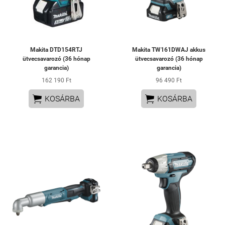
Makita DTD154RTJ
Makita TW161DWAJ akkus
ütvecsavarozó (36 hónap
ütvecsavarozó (36 hónap
garancia)
garancia)
162 190 Ft
96 490 Ft


KOSÁRBA
KOSÁRBA