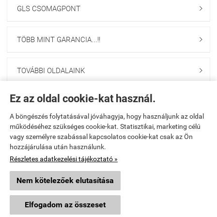
GLS CSOMAGPONT

TÖBB MINT GARANCIA...!!

TOVÁBBI OLDALAINK

Ez az oldal cookie-kat használ.
Navigáció

A böngészés folytatásával jóváhagyja, hogy használjunk az oldal
Saját fiók
működéséhez szükséges cookie-kat. Statisztikai, marketing célú

vagy személyre szabással kapcsolatos cookie-kat csak az Ön
hozzájárulása után használunk.
Együttműködés

Részletes adatkezelési tájékoztató »
Üzemeltető
Nem kötelezőek elutasítása
×
Ajánlott termék
RETLUX RXL285 10LED-es piros csillagok fényfűzér - meleg
Vibi Kft.
fehér
Elfogadom az összeset
9024 Győr, Malomszéki u. 3-5.
Részletek »
TELEFON: 06 96 444 600