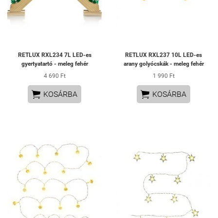
RETLUX RXL234 7L LED-es
RETLUX RXL237 10L LED-es
gyertyatartó - meleg fehér
arany golyócskák - meleg fehér
4 690 Ft
1 990 Ft


KOSÁRBA
KOSÁRBA