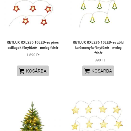
RETLUX RXL285 10LED-es piros
RETLUX RXL286 10LED-es zöld
csillagok fényfűzér - meleg fehér
karácsonyfa fényfűzér - meleg
fehér
1 890 Ft
1 890 Ft


KOSÁRBA
KOSÁRBA