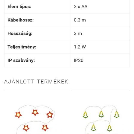
Elem típus:
2 x AA
Kábelhossz:
0.3 m
Hosszúság:
3 m
Teljesítmény:
1.2 W
IP szabvány:
IP20
AJÁNLOTT TERMÉKEK: