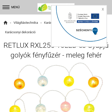


MENÜ
X

»
Világítástechnika
»
Karácsonyi fényfűzérek
»
Karácsonyi dekoráció
RETLUX RXL250 16LED-es Gyapjú
golyók fényfűzér - meleg fehér