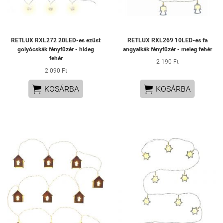
RETLUX RXL272 20LED-es ezüst
RETLUX RXL269 10LED-es fa
golyócskák fényfűzér - hideg
angyalkák fényfűzér - meleg fehér
fehér
2 190 Ft
2 090 Ft


KOSÁRBA
KOSÁRBA