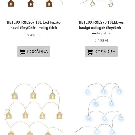
RETLUX RXL267 10L Led Házikó
RETLUX RXL270 10LED-es
hóval fényfűzér - meleg fehér
hatágú csillagok fényfűzér -
meleg fehér
3 490 Ft
2 190 Ft


KOSÁRBA
KOSÁRBA