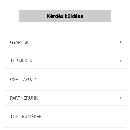
Kérdés küldése
GYÁRTÓK

TERMÉKEK

CSATLAKOZZ!

PARTNERÜNK

TOP TERMÉKEK
