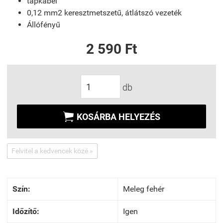
tápkábel
0,12 mm2 keresztmetszetű, átlátszó vezeték
Állófényű
2 590 Ft
db

KOSÁRBA HELYEZÉS
Felvitel a kedvencek közé »
Szín:
Meleg fehér
Időzítő:
Igen