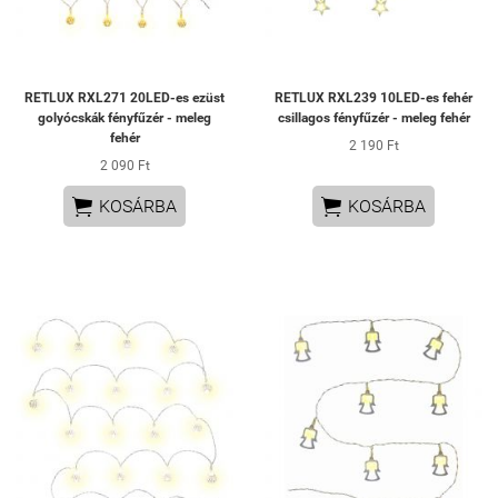
RETLUX RXL271 20LED-es ezüst
RETLUX RXL239 10LED-es fehér
golyócskák fényfűzér - meleg
csillagos fényfűzér - meleg fehér
fehér
2 190 Ft
2 090 Ft


KOSÁRBA
KOSÁRBA