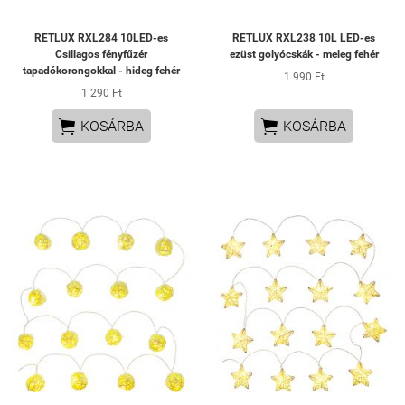
RETLUX RXL284 10LED-es
RETLUX RXL238 10L LED-es
Csillagos fényfűzér
ezüst golyócskák - meleg fehér
tapadókorongokkal - hideg fehér
1 990 Ft
1 290 Ft


KOSÁRBA
KOSÁRBA