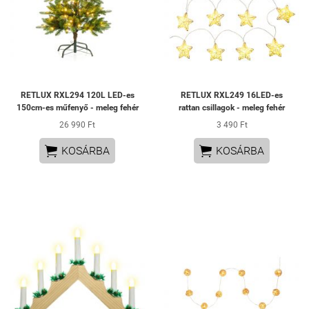
RETLUX RXL294 120L LED-es
RETLUX RXL249 16LED-es
150cm-es műfenyő - meleg fehér
rattan csillagok - meleg fehér
26 990 Ft
3 490 Ft


KOSÁRBA
KOSÁRBA