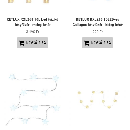
RETLUX RXL268 10L Led Házikó
RETLUX RXL283 10LED-es
fényfűzér - meleg fehér
Csillagos fényfűzér - hideg fehér
3 490 Ft
990 Ft


KOSÁRBA
KOSÁRBA